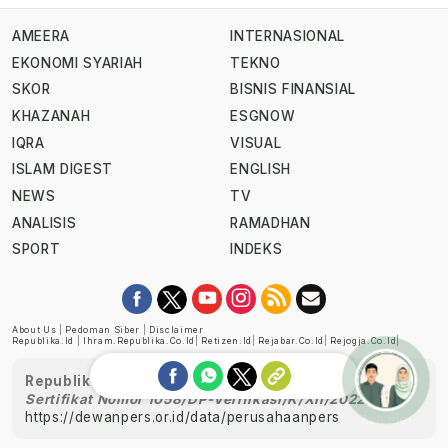
AMEERA
INTERNASIONAL
EKONOMI SYARIAH
TEKNO
SKOR
BISNIS FINANSIAL
KHAZANAH
ESGNOW
IQRA
VISUAL
ISLAM DIGEST
ENGLISH
NEWS
TV
ANALISIS
RAMADHAN
SPORT
INDEKS
About Us
|
Pedoman Siber
|
Disclaimer
Republika.id
|
Ihram.republika.co.id
|
Retizen.id
|
Rejabar.co.id
|
Rejogja.co.id
|
Republika telah diverifikasi oleh Dewan Pers
Sertifikat Nomor 1058/DP-Verifikasi/K/XII/2022
https://dewanpers.or.id/data/perusahaanpers
Ask me!