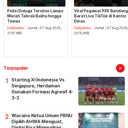
Polisi Diduga Terobos Lampu
Viral Pegawai P3K Bandung
Merah Tabrak Balita hingga
Barat Live TikTok di Kantor
Tewas
Dinas
Dailynews
- Jumat , 07 Aug 2026,
Dailynews
- Jumat , 07 Aug 2026
21:15 WIB
20:15 WIB
>
Terpopuler
Starting XI Indonesia Vs
1
Singapura, Herdaman
Gunakan Formasi Agresif 4-
3-3
Wacana Ketua Umum PBNU
2
Dipilih AHWA Menguat,
Dinilai Bisa Minimalkan