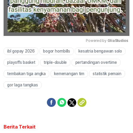
Powered by 
GliaStudios
ibl gopay 2026
bogor hornbills
kesatria bengawan solo
Mute
playoffs basket
triple-double
pertandingan overtime
tembakan tiga angka
kemenangan tim
statistik pemain
gor laga tangkas
Berita Terkait