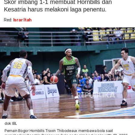
Skor imbang 1-1 membuat Hornbills dan
Kesatria harus melakoni laga penentu.
Red:
Israr Itah
dok IBL
Pemain Bogor Hornbills Travin Thibodeaux membawa bola saat