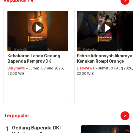
Republika TV
Kebakaran Landa Gedung
Febrie Adriansyah Akhirnya
Bapenda Pemprov DKI
Kenakan Rompi Orange
Dailynews
- Jumat , 07 Aug 2026,
Dailynews
- Jumat , 07 Aug 2026
23:00 WIB
22:30 WIB
>
Terpopuler
Gedung Bapenda DKI
1