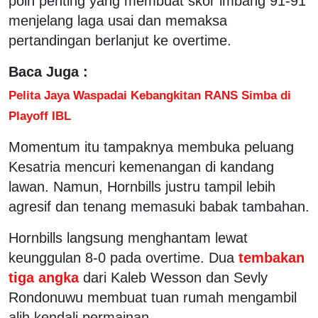
poin penting yang membuat skor imbang 91-91
menjelang laga usai dan memaksa
pertandingan berlanjut ke overtime.
Baca Juga :
Pelita Jaya Waspadai Kebangkitan RANS Simba di
Playoff IBL
Momentum itu tampaknya membuka peluang
Kesatria mencuri kemenangan di kandang
lawan. Namun, Hornbills justru tampil lebih
agresif dan tenang memasuki babak tambahan.
Hornbills langsung menghantam lewat
keunggulan 8-0 pada overtime. Dua
tembakan
tiga angka
dari Kaleb Wesson dan Sevly
Rondonuwu membuat tuan rumah mengambil
alih kendali permainan.