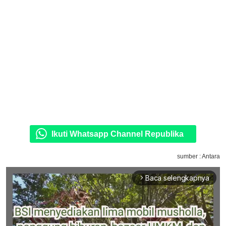
Ikuti Whatsapp Channel Republika
sumber : Antara
Baca selengkapnya
arrow_forward_ios