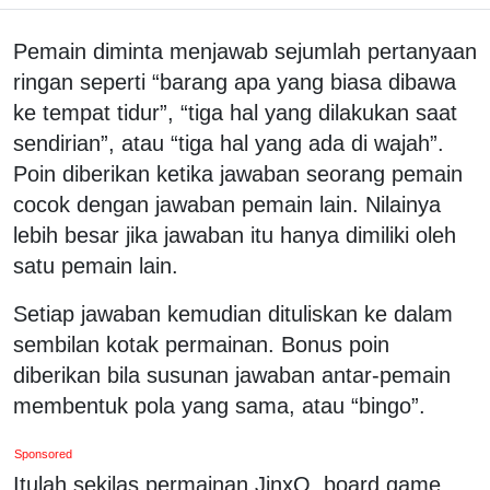
Pemain diminta menjawab sejumlah pertanyaan
ringan seperti “barang apa yang biasa dibawa
ke tempat tidur”, “tiga hal yang dilakukan saat
sendirian”, atau “tiga hal yang ada di wajah”.
Poin diberikan ketika jawaban seorang pemain
соcok dengan jawaban pemain lain. Nilainya
lebih besar jika jawaban itu hanya dimiliki oleh
satu pemain lain.
Setiap jawaban kemudian dituliskan ke dalam
sembilan kotak permainan. Bonus poin
diberikan bila susunan jawaban antar-pemain
membentuk pola yang sama, atau “bingo”.
Sponsored
Itulah sekilas permainan JinxO, board game