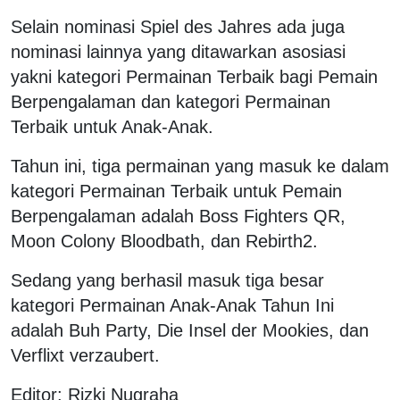
Selain nominasi Spiel des Jahres ada juga
nominasi lainnya yang ditawarkan asosiasi
yakni kategori Permainan Terbaik bagi Pemain
Berpengalaman dan kategori Permainan
Terbaik untuk Anak-Anak.
Tahun ini, tiga permainan yang masuk ke dalam
kategori Permainan Terbaik untuk Pemain
Berpengalaman adalah Boss Fighters QR,
Moon Colony Bloodbath, dan Rebirth2.
Sedang yang berhasil masuk tiga besar
kategori Permainan Anak-Anak Tahun Ini
adalah Buh Party, Die Insel der Mookies, dan
Verflixt verzaubert.
Editor: Rizki Nugraha