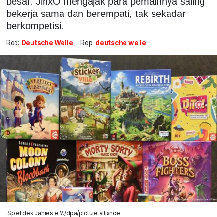
besar. JinxO mengajak para pemainnya saling
bekerja sama dan berempati, tak sekadar
berkompetisi.
Red:
Deutsche Welle
Rep:
deutsche welle
Spiel des Jahres e.V./dpa/picture alliance