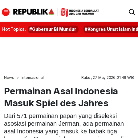
Hot Topics:
#Gubernur BI Mundur
#Kongres Umat Islam In
News
Internasional
Rabu , 27 May 2026, 21:49 WIB
Permainan Asal Indonesia
Masuk Spiel des Jahres
Dari 571 permainan papan yang diseleksi
asosiasi permainan Jerman, ada permainan
asal Indonesia yang masuk ke babak tiga