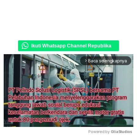
Ikuti Whatsapp Channel Republika
Baca selengkapnya
arrow_forward_ios
Powered by 
GliaStudios