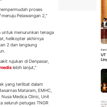
k mempermudah proses
f
menuju Pelawangan 2,"
n untuk menurunkan tenaga
, helikopter akhirnya
gan 2 dan langsung
Kami
un.
UT 
Lin
kit rujukan di Denpasar,
 medis
lebih lanjut,"
ak yang terlibat dalam
a Basarnas Mataram, EMHC,
i, Nusa Medica Clinic, Unit
ta seluruh petugas TNGR