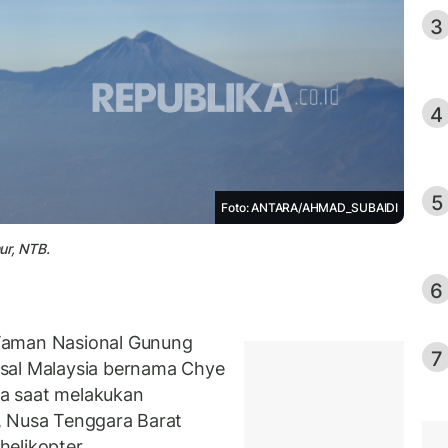
3
4
5
Foto: ANTARA/AHMAD_SUBAIDI
ur, NTB.
6
Taman Nasional Gunung
7
sal Malaysia bernama Chye
a saat melakukan
, Nusa Tenggara Barat
elikopter.