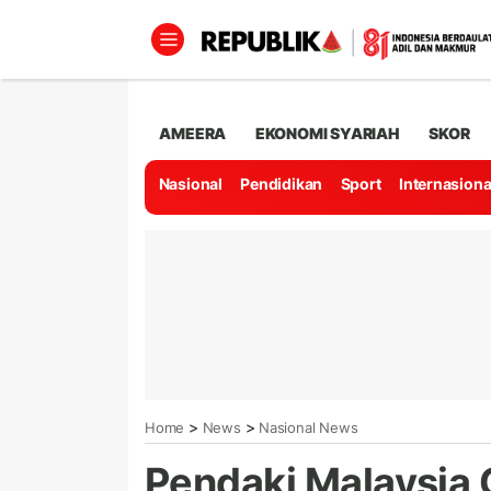
AMEERA
EKONOMI SYARIAH
SKOR
Nasional
Pendidikan
Sport
Internasiona
>
>
Home
News
Nasional News
Pendaki Malaysia 