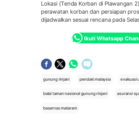
Lokasi (Tenda Korban di Plawangan 
perawatan korban dan persiapan pros
dijadwalkan sesuai rencana pada Sela
Ikuti Whatsapp Chan
gunung rinjani
pendaki malaysia
evakuasi 
balai taman nasional gunung rinjani
asuransi sy
basarnas mataram