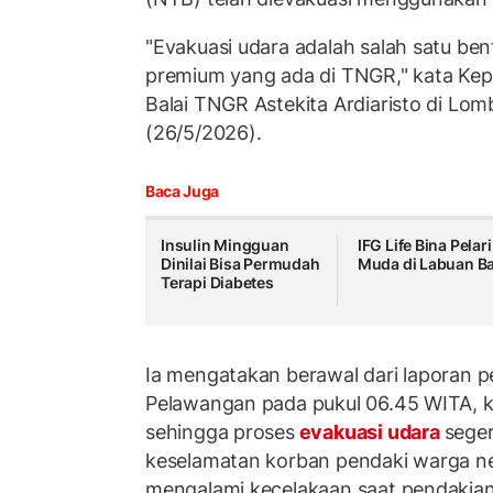
"Evakuasi udara adalah salah satu ben
premium yang ada di TNGR," kata Kep
Balai TNGR Astekita Ardiaristo di Lom
(26/5/2026).
Baca Juga
Insulin Mingguan
IFG Life Bina Pelari
Dinilai Bisa Permudah
Muda di Labuan B
Terapi Diabetes
Ia mengatakan berawal dari laporan p
Pelawangan pada pukul 06.45 WITA, k
sehingga proses
evakuasi udara
seger
keselamatan korban pendaki warga n
mengalami kecelakaan saat pendakian