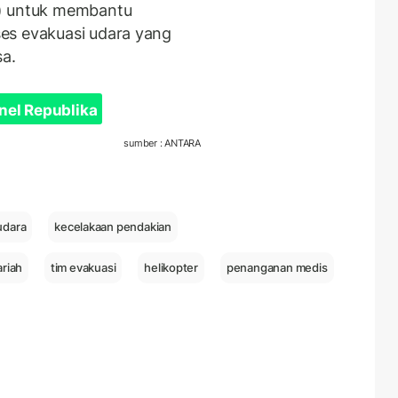
2) untuk membantu
es evakuasi udara yang
sa.
nel Republika
sumber : ANTARA
udara
kecelakaan pendakian
ariah
tim evakuasi
helikopter
penanganan medis