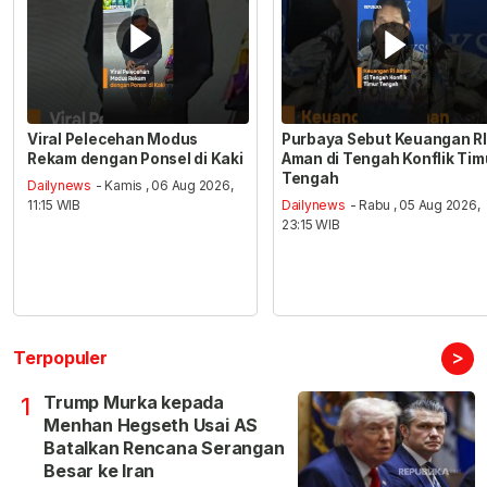
Viral Pelecehan Modus
Purbaya Sebut Keuangan RI
Rekam dengan Ponsel di Kaki
Aman di Tengah Konflik Tim
Tengah
Dailynews
- Kamis , 06 Aug 2026,
11:15 WIB
Dailynews
- Rabu , 05 Aug 2026,
23:15 WIB
>
Terpopuler
Trump Murka kepada
1
Menhan Hegseth Usai AS
Batalkan Rencana Serangan
Besar ke Iran