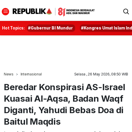
Hot Topics:
#Gubernur BI Mundur
#Kongres Umat Islam In
News
Internasional
Selasa , 26 May 2026, 08:50 WIB
Beredar Konspirasi AS-Israel
Kuasai Al-Aqsa, Badan Waqf
Diganti, Yahudi Bebas Doa di
Baitul Maqdis