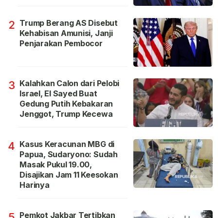
Trump Berang AS Disebut
2
Kehabisan Amunisi, Janji
Penjarakan Pembocor
Kalahkan Calon dari Pelobi
3
Israel, El Sayed Buat
Gedung Putih Kebakaran
Jenggot, Trump Kecewa
Kasus Keracunan MBG di
4
Papua, Sudaryono: Sudah
Masak Pukul 19.00,
Disajikan Jam 11 Keesokan
Harinya
Pemkot Jakbar Tertibkan
5