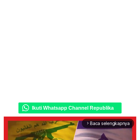
Ikuti Whatsapp Channel Republika
Baca selengkapnya
arrow_forward_ios