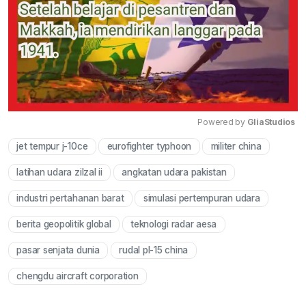
Powered by 
GliaStudios
jet tempur j-10ce
eurofighter typhoon
militer china
Mute
latihan udara zilzal ii
angkatan udara pakistan
industri pertahanan barat
simulasi pertempuran udara
berita geopolitik global
teknologi radar aesa
pasar senjata dunia
rudal pl-15 china
chengdu aircraft corporation