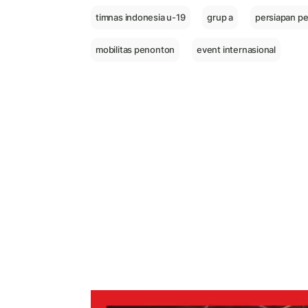
timnas indonesia u-19
grup a
persiapan p
mobilitas penonton
event internasional