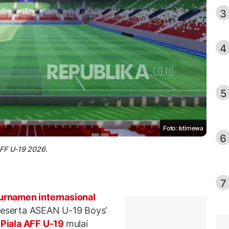
3
4
5
Foto: Istimewa
6
AFF U-19 2026.
7
urnamen internasional
 peserta ASEAN U-19 Boys’
Piala AFF U-19
mulai