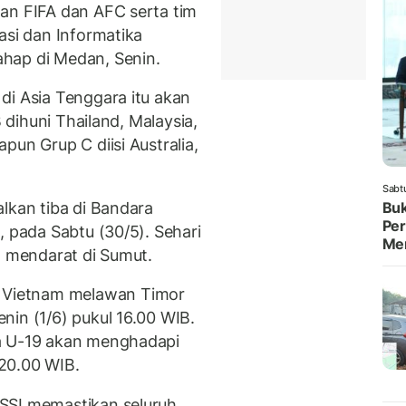
an FIFA dan AFC serta tim
asi dan Informatika
hap di Medan, Senin.
di Asia Tenggara itu akan
B dihuni Thailand, Malaysia,
pun Grup C diisi Australia,
Sabt
lkan tiba di Bandara
Buk
Per
, pada Sabtu (30/5). Sehari
Me
g mendarat di Sumut.
Vietnam melawan Timor
nin (1/6) pukul 16.00 WIB.
a U-19 akan menghadapi
20.00 WIB.
SSI memastikan seluruh