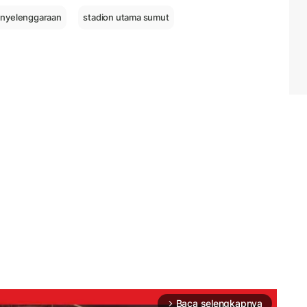
enyelenggaraan
stadion utama sumut
Baca selengkapnya
arrow_forward_ios