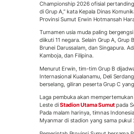
Championship 2026 ofisial pertanding
di Grup A,” kata Kepala Dinas Komunik
Provinsi Sumut Erwin Hotmansah Hara
Turnamen usia muda paling bergengsi 
diikuti 11 negara. Selain Grup A, Grup 
Brunei Darussalam, dan Singapura. Ada
Kamboja, dan Filipina.
Menurut Erwin, tim-tim Grup B dijadwa
Internasional Kualanamu, Deli Serdang
berselang, giliran peserta Grup C yan
Laga pembuka akan mempertemukan 
Leste di
Stadion Utama Sumut
pada Se
Pada malam harinya, timnas Indonesi
Myanmar di stadion yang sama pukul 
Pemerintah Provinsi Sumut bersama P