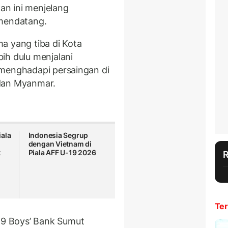
an ini menjelang
 mendatang.
a yang tiba di Kota
ih dulu menjalani
 menghadapi persaingan di
 dan Myanmar.
iala
Indonesia Segrup
dengan Vietnam di
t
Piala AFF U-19 2026
Ter
9 Boys’ Bank Sumut