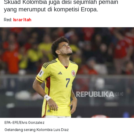
Skuad Kolombia juga diisi sejumlah pemain
yang merumput di kompetisi Eropa.
Red:
Israr Itah
EPA-EFE/Elvis Gonzalez
Gelandang serang Kolombia Luis Diaz