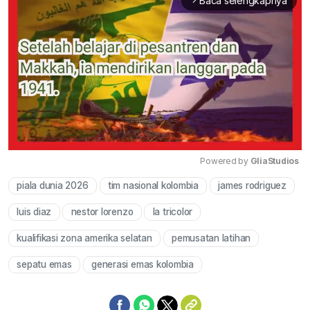
Baca selengkapnya
arrow_forward_ios
Powered by 
GliaStudios
piala dunia 2026
tim nasional kolombia
james rodriguez
Mute
luis diaz
nestor lorenzo
la tricolor
kualifikasi zona amerika selatan
pemusatan latihan
sepatu emas
generasi emas kolombia