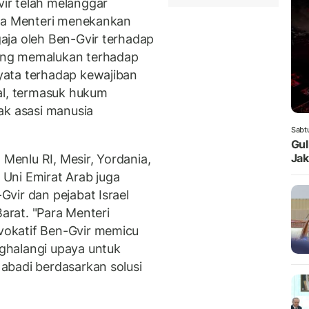
ir telah melanggar
ara Menteri menekankan
aja oleh Ben-Gvir terhadap
ang memalukan terhadap
yata terhadap kewajiban
al, termasuk hukum
ak asasi manusia
Sabt
Gul
Jak
 Menlu RI, Mesir, Yordania,
n Uni Emirat Arab juga
vir dan pejabat Israel
Barat. "Para Menteri
okatif Ben-Gvir memicu
ghalangi upaya untuk
abadi berdasarkan solusi