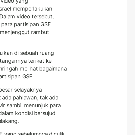
video yang
srael memperlakukan
Dalam video tersebut,
 para partisipan GSF
menjenggut rambut
ulkan di sebuah ruang
tangannya terikat ke
mringah melihat bagaimana
rtisipan GSF.
esar selayaknya
k ada pahlawan, tak ada
ir sambil menunjuk para
dalam kondisi bersujud
elakang.
SF yang sebelumnya diculik