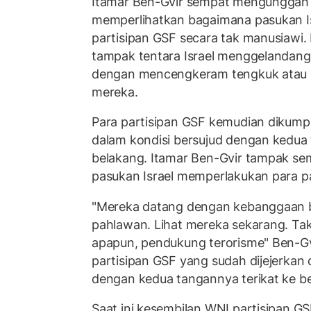
Itamar Ben-Gvir sempat mengunggah 
memperlihatkan bagaimana pasukan I
partisipan GSF secara tak manusiawi. 
tampak tentara Israel menggelandang
dengan mencengkeram tengkuk atau 
mereka.
Para partisipan GSF kemudian dikump
dalam kondisi bersujud dengan kedua 
belakang. Itamar Ben-Gvir tampak se
pasukan Israel memperlakukan para pa
"Mereka datang dengan kebanggaan b
pahlawan. Lihat mereka sekarang. Ta
apapun, pendukung terorisme" Ben-Gv
partisipan GSF yang sudah dijejerkan 
dengan kedua tangannya terikat ke b
Saat ini kesembilan WNI partisipan G