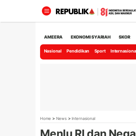
AMEERA
EKONOMI SYARIAH
SKOR
Nasional
Pendidikan
Sport
Internasiona
>
>
Home
News
Internasional
Menlu RI dan Nega