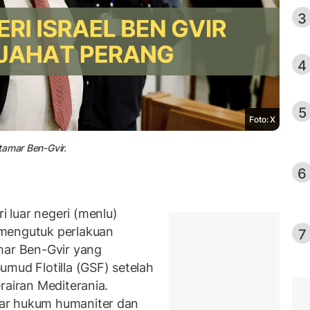
3
4
5
Foto: X
tamar Ben-Gvir.
6
 luar negeri (menlu)
 mengutuk perlakuan
7
mar Ben-Gvir yang
mud Flotilla (GSF) setelah
rairan Mediterania.
ar hukum humaniter dan