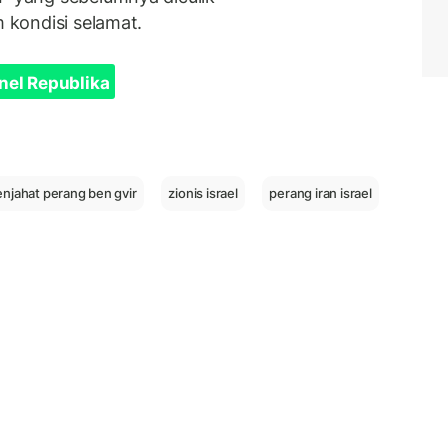
m kondisi selamat.
nel Republika
enjahat perang ben gvir
zionis israel
perang iran israel