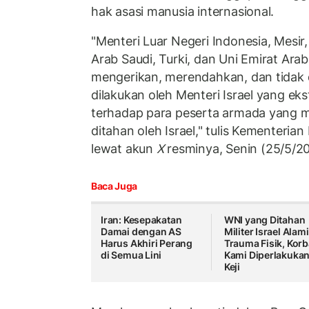
hak asasi manusia internasional.
"Menteri Luar Negeri Indonesia, Mesir,
Arab Saudi, Turki, dan Uni Emirat Ar
mengerikan, merendahkan, dan tidak 
dilakukan oleh Menteri Israel yang eks
terhadap para peserta armada yang 
ditahan oleh Israel," tulis Kementerian
lewat akun
X
resminya, Senin (25/5/2
Baca Juga
Iran: Kesepakatan
WNI yang Ditahan
Damai dengan AS
Militer Israel Alami
Harus Akhiri Perang
Trauma Fisik, Korb
di Semua Lini
Kami Diperlakuka
Keji