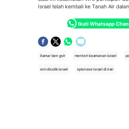
Israel telah kembali ke Tanah Air dala
Ikuti Whatsapp Chan
itamar ben gvir
menteri keamanan israel
p
wni diculik israel
spionase israel di iran