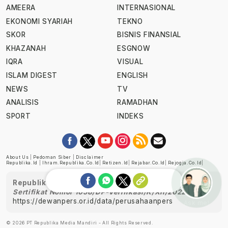
AMEERA
INTERNASIONAL
EKONOMI SYARIAH
TEKNO
SKOR
BISNIS FINANSIAL
KHAZANAH
ESGNOW
IQRA
VISUAL
ISLAM DIGEST
ENGLISH
NEWS
TV
ANALISIS
RAMADHAN
SPORT
INDEKS
About Us
|
Pedoman Siber
|
Disclaimer
Republika.id
|
Ihram.republika.co.id
|
Retizen.id
|
Rejabar.co.id
|
Rejogja.co.id
|
Republika telah diverifikasi oleh Dewan Pers
Sertifikat Nomor 1058/DP-Verifikasi/K/XII/2022
https://dewanpers.or.id/data/perusahaanpers
Ask me!
© 2026 PT Republika Media Mandiri - All Rights Reserved.