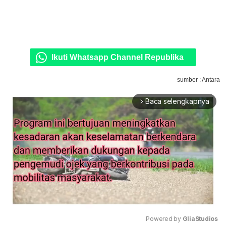
Ikuti Whatsapp Channel Republika
sumber : Antara
Baca selengkapnya
arrow_forward_ios
Powered by 
GliaStudios