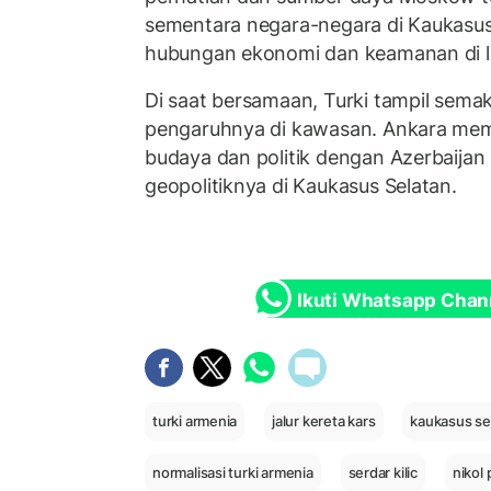
sementara negara-negara di Kaukasus 
hubungan ekonomi dan keamanan di lu
Di saat bersamaan, Turki tampil sema
pengaruhnya di kawasan. Ankara me
budaya dan politik dengan Azerbaijan
geopolitiknya di Kaukasus Selatan.
Ikuti Whatsapp Chan
turki armenia
jalur kereta kars
kaukasus se
normalisasi turki armenia
serdar kilic
nikol