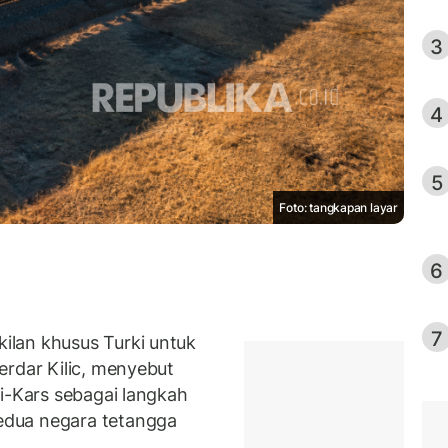
3
4
5
Foto: tangkapan layar
6
7
lan khusus Turki untuk
erdar Kilic, menyebut
i-Kars sebagai langkah
edua negara tetangga