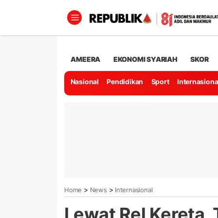
AMEERA
EKONOMI SYARIAH
SKOR
Nasional
Pendidikan
Sport
Internasiona
>
>
Home
News
Internasional
Lewat Rel Kereta,