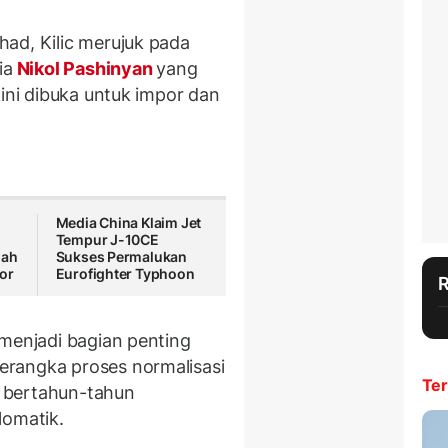
ad, Kilic merujuk pada
ia
Nikol Pashinyan
yang
kini dibuka untuk impor dan
Media China Klaim Jet
Tempur J-10CE
mah
Sukses Permalukan
or
Eurofighter Typhoon
 menjadi bagian penting
rangka proses normalisasi
Ter
 bertahun-tahun
lomatik.