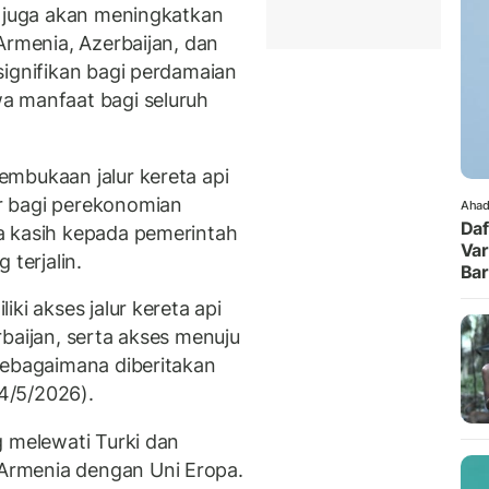
g juga akan meningkatkan
Armenia, Azerbaijan, dan
signifikan bagi perdamaian
a manfaat bagi seluruh
mbukaan jalur kereta api
r bagi perekonomian
Ahad
Daf
a kasih kepada pemerintah
Var
 terjalin.
Ba
ki akses jalur kereta api
baijan, serta akses menuju
sebagaimana diberitakan
4/5/2026).
g melewati Turki dan
rmenia dengan Uni Eropa.