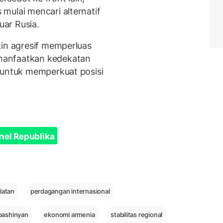
mulai mencari alternatif
ar Rusia.
kin agresif memperluas
manfaatkan kedekatan
 untuk memperkuat posisi
nel Republika
latan
perdagangan internasional
 pashinyan
ekonomi armenia
stabilitas regional