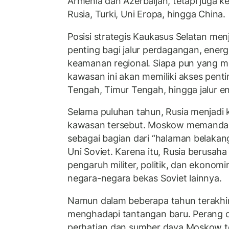
Armenia dan Azerbaijan, tetapi juga ke
Rusia, Turki, Uni Eropa, hingga China.
Posisi strategis Kaukasus Selatan men
penting bagi jalur perdagangan, energi
keamanan regional. Siapa pun yang me
kawasan ini akan memiliki akses penti
Tengah, Timur Tengah, hingga jalur e
Selama puluhan tahun, Rusia menjadi
kawasan tersebut. Moskow memandan
sebagai bagian dari “halaman belakang
Uni Soviet. Karena itu, Rusia berusa
pengaruh militer, politik, dan ekono
negara-negara bekas Soviet lainnya.
Namun dalam beberapa tahun terakhir
menghadapi tantangan baru. Perang 
perhatian dan sumber daya Moskow ter