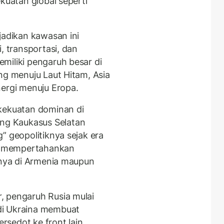
kuatan global seperti
jadikan kawasan ini
, transportasi, dan
miliki pengaruh besar di
ng menuju Laut Hitam, Asia
nergi menuju Eropa.
 kekuatan dominan di
g Kaukasus Selatan
” geopolitiknya sejak era
ha mempertahankan
minya di Armenia maupun
, pengaruh Rusia mulai
di Ukraina membuat
sedot ke front lain,