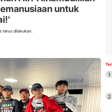
 Kemanusiaan untuk
i!'
 terus dilakukan.
Ter
1
2