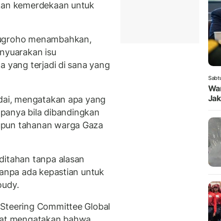
akan kemerdekaan untuk
Nugroho menambahkan,
enyuarakan isu
a yang terjadi di sana yang
Sabt
Wam
Jak
adai, mengatakan apa yang
-apanya bila dibandingkan
upun tahanan warga Gaza
ditahan tanpa alasan
tanpa ada kepastian untuk
oudy.
 Steering Committee Global
mpat mengatakan bahwa