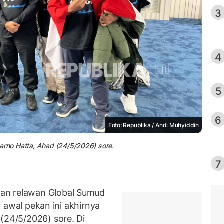
3
4
5
6
Foto: Republika / Andi Muhyiddin
arno Hatta, Ahad (24/5/2026) sore.
7
an relawan Global Sumud
el awal pekan ini akhirnya
(24/5/2026) sore. Di