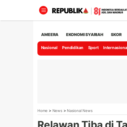
AMEERA
EKONOMI SYARIAH
SKOR
Nasional
Pendidikan
Sport
Internasiona
>
>
Home
News
Nasional News
Relawan Tiba di Ta