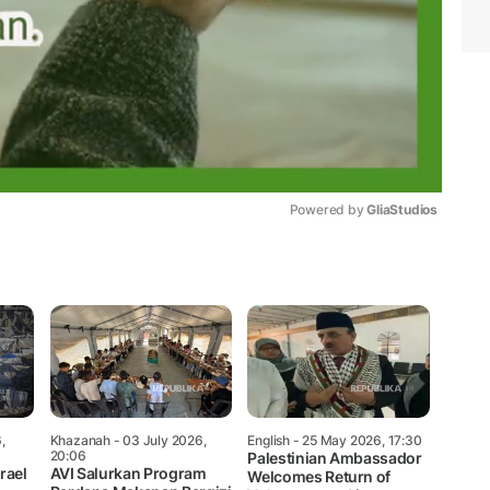
Powered by 
GliaStudios
Mute
,
Khazanah
- 03 July 2026,
English
- 25 May 2026, 17:30
20:06
Palestinian Ambassador
rael
AVI Salurkan Program
Welcomes Return of