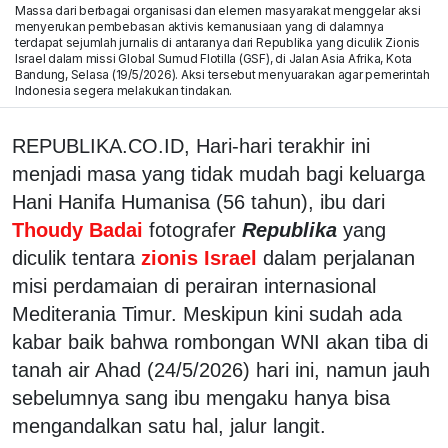
Massa dari berbagai organisasi dan elemen masyarakat menggelar aksi
menyerukan pembebasan aktivis kemanusiaan yang di dalamnya
terdapat sejumlah jurnalis di antaranya dari Republika yang diculik Zionis
Israel dalam missi Global Sumud Flotilla (GSF), di Jalan Asia Afrika, Kota
Bandung, Selasa (19/5/2026). Aksi tersebut menyuarakan agar pemerintah
Indonesia segera melakukan tindakan.
REPUBLIKA.CO.ID, Hari-hari terakhir ini
menjadi masa yang tidak mudah bagi keluarga
Hani Hanifa Humanisa (56 tahun), ibu dari
Thoudy Badai
fotografer
Republika
yang
diculik tentara
zionis Israel
dalam perjalanan
misi perdamaian di perairan internasional
Mediterania Timur. Meskipun kini sudah ada
kabar baik bahwa rombongan WNI akan tiba di
tanah air Ahad (24/5/2026) hari ini, namun jauh
sebelumnya sang ibu mengaku hanya bisa
mengandalkan satu hal, jalur langit.