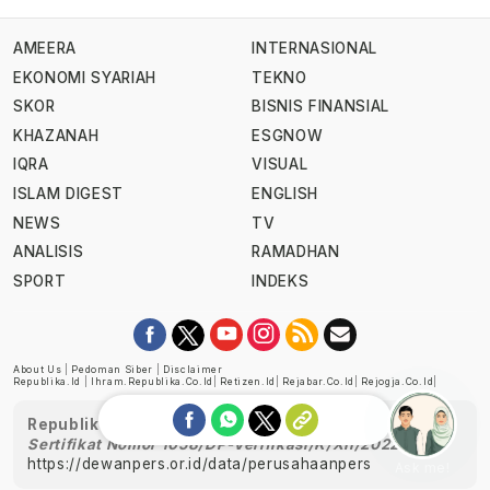
AMEERA
INTERNASIONAL
EKONOMI SYARIAH
TEKNO
SKOR
BISNIS FINANSIAL
KHAZANAH
ESGNOW
IQRA
VISUAL
ISLAM DIGEST
ENGLISH
NEWS
TV
ANALISIS
RAMADHAN
SPORT
INDEKS
About Us
|
Pedoman Siber
|
Disclaimer
Republika.id
|
Ihram.republika.co.id
|
Retizen.id
|
Rejabar.co.id
|
Rejogja.co.id
|
Republika telah diverifikasi oleh Dewan Pers
Sertifikat Nomor 1058/DP-Verifikasi/K/XII/2022
https://dewanpers.or.id/data/perusahaanpers
Ask me!