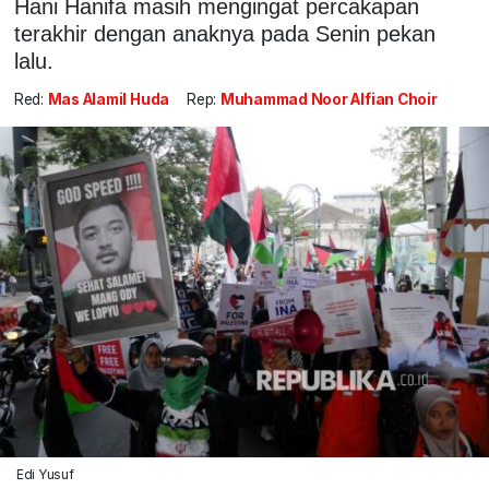
Hani Hanifa masih mengingat percakapan
terakhir dengan anaknya pada Senin pekan
lalu.
Red:
Mas Alamil Huda
Rep:
Muhammad Noor Alfian Choir
Edi Yusuf