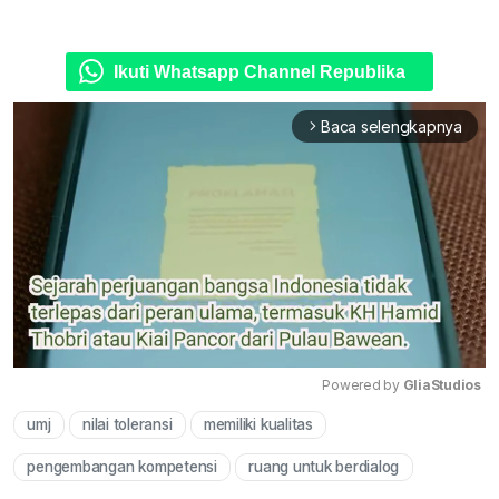
Ikuti Whatsapp Channel Republika
Baca selengkapnya
arrow_forward_ios
Powered by 
GliaStudios
umj
nilai toleransi
memiliki kualitas
Mute
pengembangan kompetensi
ruang untuk berdialog