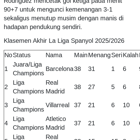
Rodriguez mencetak gol ketiga pada menit
90+7 untuk mengunci kemenangan 3-1
sekaligus menutup musim dengan manis di
hadapan pendukung sendiri.
Klasemen Akhir La Liga Spanyol 2025/2026
No
Status
Nama
Main
Menang
Seri
Kalah
Juara/Liga
1
Barcelona
38
31
1
6
Champions
Liga
Real
2
38
27
5
6
Champions
Madrid
Liga
3
Villarreal
37
21
6
10
Champions
Liga
Atletico
4
37
21
6
10
Champions
Madrid
Liga
Real