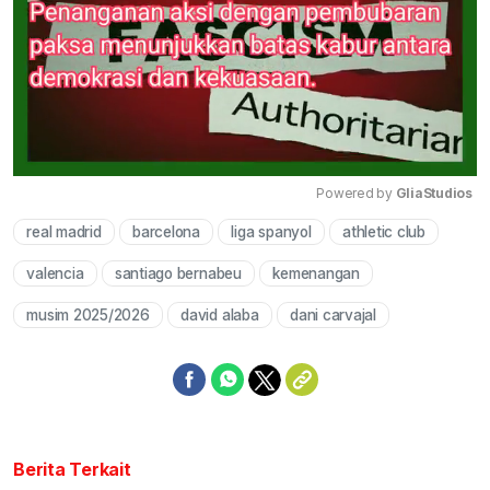
Powered by 
GliaStudios
real madrid
barcelona
liga spanyol
athletic club
Mute
valencia
santiago bernabeu
kemenangan
musim 2025/2026
david alaba
dani carvajal
Berita Terkait