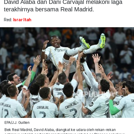
David Alaba dan Dani Carvajal melakoni laga
terakhirnya bersama Real Madrid.
Red:
Israr Itah
EPA/J.J. Guillen
Bek Real Madrid, David Alaba, diangkat ke udara oleh rekan-rekan