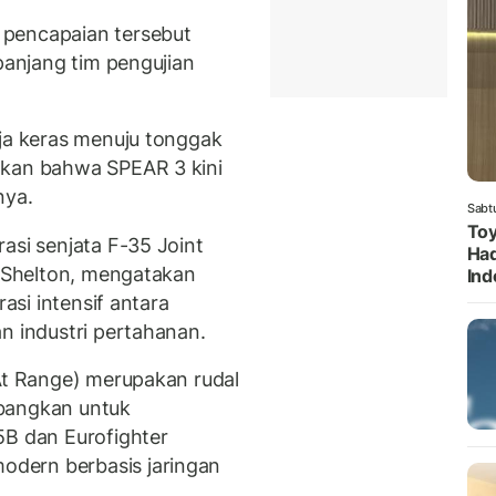
 pencapaian tersebut
 panjang tim pengujian
rja keras menuju tonggak
akan bahwa SPEAR 3 kini
nya.
Sabt
Toy
asi senjata F-35 Joint
Had
n Shelton, mengatakan
Ind
rasi intensif antara
n industri pertahanan.
 At Range) merupakan rudal
mbangkan untuk
 dan Eurofighter
dern berbasis jaringan