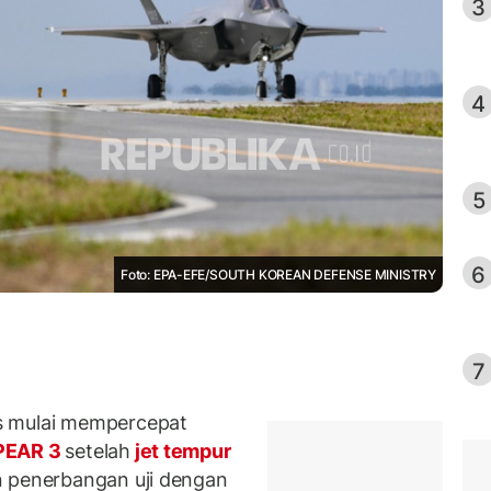
3
4
5
6
Foto: EPA-EFE/SOUTH KOREAN DEFENSE MINISTRY
7
s mulai mempercepat
PEAR 3
setelah
jet tempur
n penerbangan uji dengan