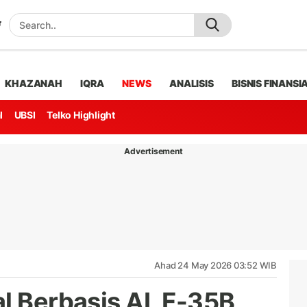
KHAZANAH
IQRA
NEWS
ANALISIS
BISNIS FINANSI
l
UBSI
Telko Highlight
Advertisement
Ahad 24 May 2026 03:52 WIB
l Berbasis AI, F-35B