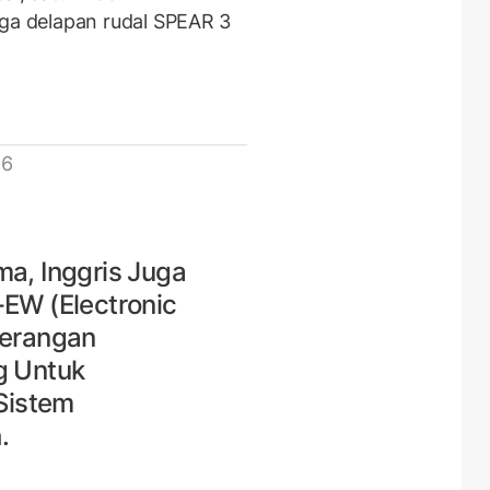
a delapan rudal SPEAR 3
 6
ma, Inggris Juga
W (Electronic
perangan
g Untuk
Sistem
.