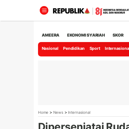
AMEERA
EKONOMI SYARIAH
SKOR
Nasional
Pendidikan
Sport
Internasiona
>
>
Home
News
Internasional
Dipersenjatai Ruda