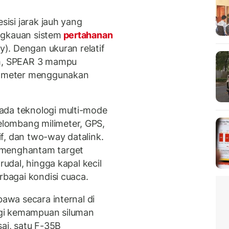
sisi jarak jauh yang
ngkauan sistem
pertahanan
ty). Dengan ukuran relatif
am, SPEAR 3 mampu
ilometer menggunakan
ada teknologi multi-mode
lombang milimeter, GPS,
tif, dan two-way datalink.
 menghantam target
rudal, hingga kapal kecil
rbagai kondisi cuaca.
bawa secara internal di
gi kemampuan siluman
sai, satu F-35B