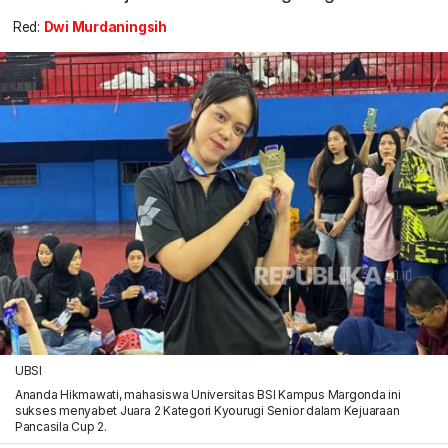
Red:
Dwi Murdaningsih
UBSI
Ananda Hikmawati, mahasiswa Universitas BSI Kampus Margonda ini
sukses menyabet Juara 2 Kategori Kyourugi Senior dalam Kejuaraan
Pancasila Cup 2.