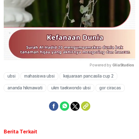
Powered by 
GliaStudios
ubsi
mahasiswa ubsi
kejuaraan pancasila cup 2
Mute
ananda hikmawati
ukm taekwondo ubsi
gor ciracas
Berita Terkait