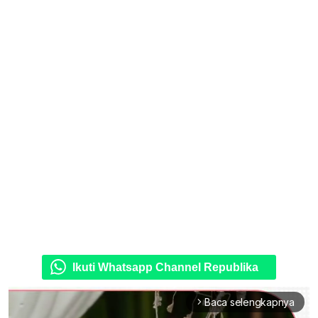
Ikuti Whatsapp Channel Republika
Baca selengkapnya
arrow_forward_ios