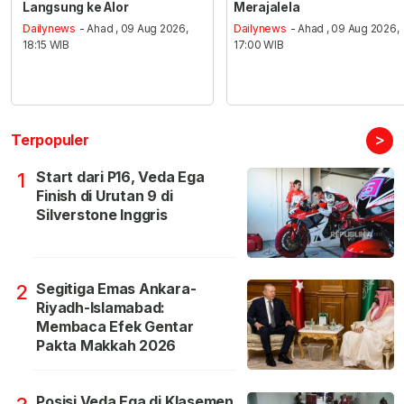
Langsung ke Alor
Merajalela
Dailynews
- Ahad , 09 Aug 2026,
Dailynews
- Ahad , 09 Aug 2026,
18:15 WIB
17:00 WIB
>
Terpopuler
Start dari P16, Veda Ega
1
Finish di Urutan 9 di
Silverstone Inggris
Segitiga Emas Ankara-
2
Riyadh-Islamabad:
Membaca Efek Gentar
Pakta Makkah 2026
Posisi Veda Ega di Klasemen