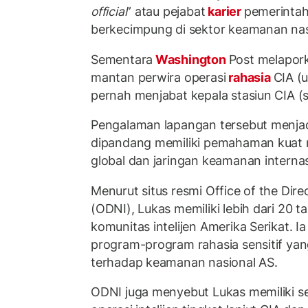
official
” atau pejabat
karier
pemerinta
berkecimpung di sektor keamanan nas
Sementara
Washington
Post melapor
mantan perwira operasi
rahasia
CIA (
pernah menjabat kepala stasiun CIA (st
Pengalaman lapangan tersebut menjadi
dipandang memiliki pemahaman kuat m
global dan jaringan keamanan internas
Menurut situs resmi Office of the Direc
(ODNI), Lukas memiliki lebih dari 20 
komunitas intelijen Amerika Serikat. 
program-program rahasia sensitif ya
terhadap keamanan nasional AS.
ODNI juga menyebut Lukas memiliki ser