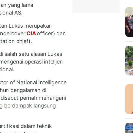
han yang lama
ional AS.
kan Lukas merupakan
undercover
CIA
officer) dan
ation chief).
 salah satu alasan Lukas
engenai operasi intelijen
ional.
tor of National Intelligence
tahun pengalaman di
Ia disebut pernah menangani
ng berdampak langsung
tifikasi dalam teknik