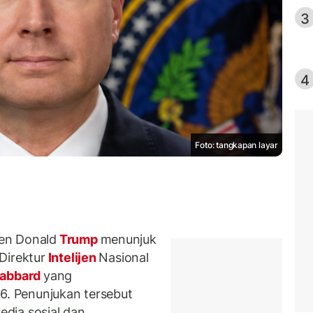
3
4
Foto: tangkapan layar
en Donald
Trump
menunjuk
Direktur
Intelijen
Nasional
abbard
yang
26. Penunjukan tersebut
dia sosial dan