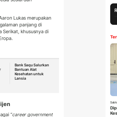
s, Aaron Lukas merupakan
engalaman panjang di
 Serikat, khususnya di
Ter
-Eropa.
Bank Saqu Salurkan
r
Bantuan Alat
Kesehatan untuk
Lansia
Sabt
ijen
Dip
Ke
agai “
career government