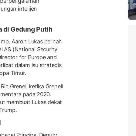
an berpengalaman
ungan intelijen
a di Gedung Putih
mp, Aaron Lukas pernah
 AS (National Security
irector for Europe and
libat dalam isu strategis
opa Timur.
 Ric Grenell ketika Grenell
sementara pada 2020.
ut membuat Lukas dekat
 Trump.
I
agai Principal Deputy