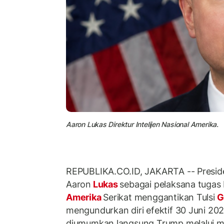
Aaron Lukas Direktur Intelijen Nasional Amerika.
REPUBLIKA.CO.ID, JAKARTA -- Presid
Aaron
Lukas
sebagai pelaksana tugas 
Amerika
Serikat menggantikan Tulsi
G
mengundurkan diri efektif 30 Juni 20
diumumkan langsung Trump melalui me