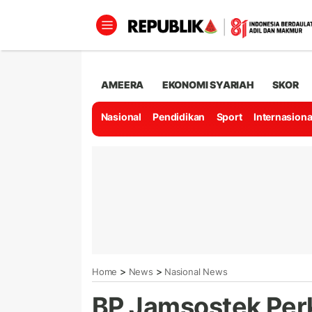
AMEERA
EKONOMI SYARIAH
SKOR
Nasional
Pendidikan
Sport
Internasiona
>
>
Home
News
Nasional News
BP Jamsostek Per