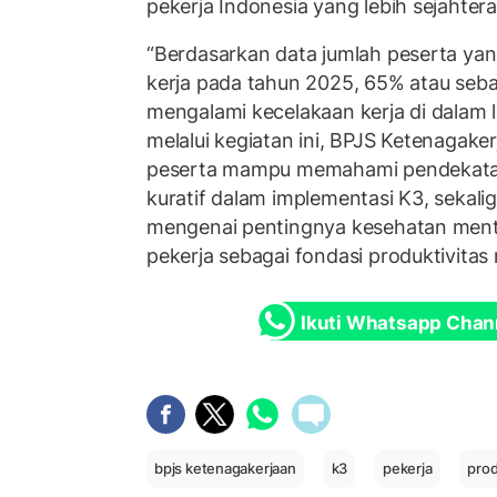
pekerja Indonesia yang lebih sejahtera
“Berdasarkan data jumlah peserta ya
kerja pada tahun 2025, 65% atau seba
mengalami kecelakaan kerja di dalam l
melalui kegiatan ini, BPJS Ketenagake
peserta mampu memahami pendekatan 
kuratif dalam implementasi K3, sekal
mengenai pentingnya kesehatan ment
pekerja sebagai fondasi produktivitas
Ikuti Whatsapp Chan
bpjs ketenagakerjaan
k3
pekerja
prod