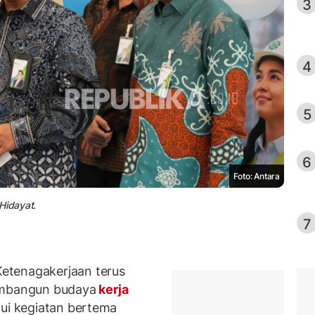
3
4
5
6
Foto: Antara
Hidayat.
7
etenagakerjaan terus
mbangun budaya
kerja
lui kegiatan bertema