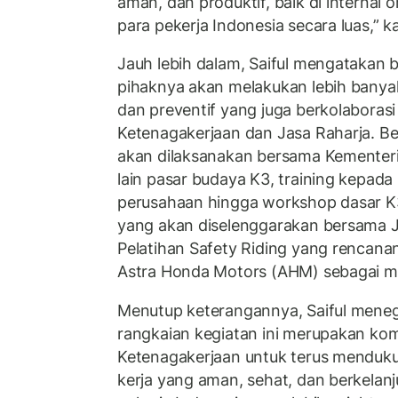
aman, dan produktif, baik di internal
para pekerja Indonesia secara luas,” ka
Jauh lebih dalam, Saiful mengatakan 
pihaknya akan melakukan lebih banyak
dan preventif yang juga berkolaboras
Ketenagakerjaan dan Jasa Raharja. Be
akan dilaksanakan bersama Kementeri
lain pasar budaya K3, training kepada
perusahaan hingga workshop dasar K
yang akan diselenggarakan bersama J
Pelatihan Safety Riding yang renca
Astra Honda Motors (AHM) sebagai mi
Menutup keterangannya, Saiful mene
rangkaian kegiatan ini merupakan ko
Ketenagakerjaan untuk terus menduku
kerja yang aman, sehat, dan berkela