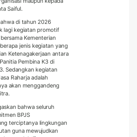
 organisasi maupun kepada
ta Saiful.
bahwa di tahun 2026
 lagi kegiatan promotif
i bersama Kementerian
berapa jenis kegiatan yang
an Ketenagakerjaan antara
 Panitia Pembina K3 di
3. Sedangkan kegiatan
asa Raharja adalah
nanya akan menggandeng
tra.
gaskan bahwa seluruh
mitmen BPJS
ng terciptanya lingkungan
njutan guna mewujudkan