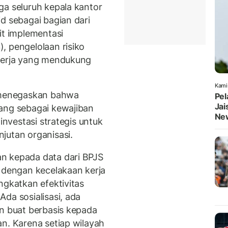
ga seluruh kepala kantor
d sebagai bagian dari
t implementasi
, pengelolaan risiko
erja yang mendukung
Kami
i menegaskan bahwa
Pel
Jai
ang sebagai kewajiban
Ne
investasi strategis untuk
jutan organisasi.
n kepada data dari BPJS
t dengan kecelakaan kerja
ngkatkan efektivitas
da sosialisasi, ada
an buat berbasis kepada
an. Karena setiap wilayah