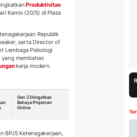
ingkatkan
Produktivitas
ri Kamis (20/5) di Plaza
tenagakerjaan Republik
peaker, serta Director of
nt Lembaga Psikologi
ya, yang membahas
kungan
kerja modern.
Gen Z Diingatkan
kan
Bahaya Pinjaman
a
Online
Ter
nan BPJS Ketenagakerjaan,