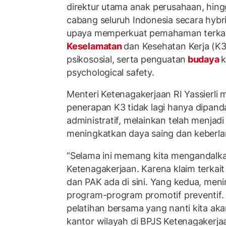
direktur utama anak perusahaan, hing
cabang seluruh Indonesia secara hybri
upaya memperkuat pemahaman terkai
Keselamatan
dan Kesehatan Kerja (K3)
psikososial, serta penguatan
budaya
k
psychological safety.
Menteri Ketenagakerjaan RI Yassierl
penerapan K3 tidak lagi hanya dipand
administratif, melainkan telah menjadi 
meningkatkan daya saing dan keberlan
“Selama ini memang kita mengandalka
Ketenagakerjaan. Karena klaim terkai
dan PAK ada di sini. Yang kedua, meni
program-program promotif preventif. A
pelatihan bersama yang nanti kita ak
kantor wilayah di BPJS Ketenagakerja