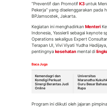
“Preventif dan Promotif
K3
untuk Men
Pekerja” yang diselenggarakan pada ha
BPJamsostek, Jakarta.
Kegiatan ini menghadirkan
Menteri
Ke
Indonesia, Yassierli sebagai keynote s
Operations sekaligus Expert Consulta
Terapan UI, Vivi Viyati Yudha Hadija
pentingnya
kesehatan
mental di
ling
Baca Juga
Kemendagri dan
Universitas
Komdigi Perkuat
Maranatha Kukuh
Sinergi Berantas Judi
Guru Besar Bahas
Online
Rupa
Program ini diikuti oleh jajaran pimpi