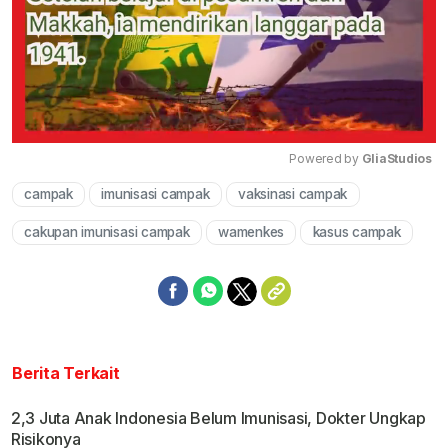
Powered by 
GliaStudios
campak
imunisasi campak
vaksinasi campak
Mute
cakupan imunisasi campak
wamenkes
kasus campak
Berita Terkait
2,3 Juta Anak Indonesia Belum Imunisasi, Dokter Ungkap
Risikonya