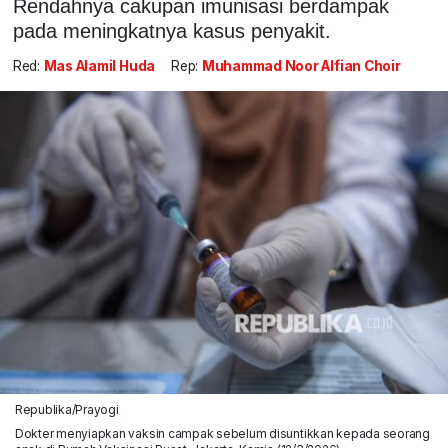
Rendahnya cakupan imunisasi berdampak
pada meningkatnya kasus penyakit.
Red:
Mas Alamil Huda
Rep:
Muhammad Noor Alfian Choir
Republika/Prayogi
Dokter menyiapkan vaksin campak sebelum disuntikkan kepada seorang