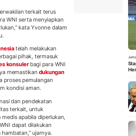
rwakilan terkait terus
ra WNI serta menyiapkan
rlukan,” kata Yvonne dalam
u.
onesia
telah melakukan
rbagai pihak, termasuk
Juma
Sta
es konsuler
bagi para WNI
Her
aya memastikan
dukungan
rta proses pemulangan
am kondisi aman.
inasi dan pendekatan
tas terkait, untuk
medis apabila diperlukan,
WNI dapat dilakukan
 hambatan,” ujarnya.