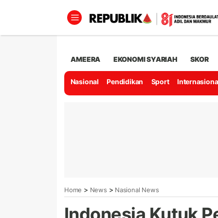
AMEERA
EKONOMI SYARIAH
SKOR
Nasional
Pendidikan
Sport
Internasiona
>
>
Home
News
Nasional News
Indonesia Kutuk P