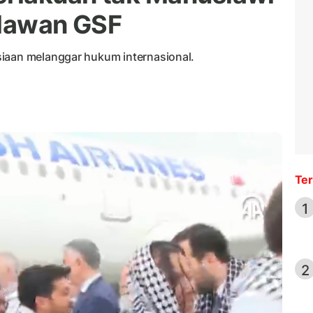
elawan GSF
siaan melanggar hukum internasional.
Ter
1
2