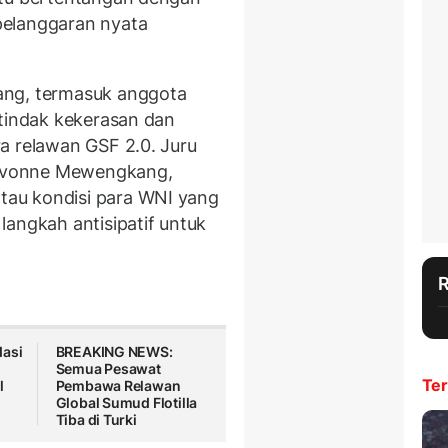
pelanggaran nyata
ang, termasuk anggota
 tindak kekerasan dan
a relawan GSF 2.0. Juru
, Yvonne Mewengkang,
au kondisi para WNI yang
langkah antisipatif untuk
dasi
BREAKING NEWS:
Semua Pesawat
Ter
l
Pembawa Relawan
Global Sumud Flotilla
Tiba di Turki