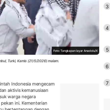
3
4
5
Foto: Tangkapan layar Anadolu/X
anbul, Turki, Kamis (21/5/2026) malam.
6
7
intah Indonesia mengecam
 dan aktivis kemanusiaan
masuk warga negara
 pekan ini. Kementerian
itu bertentangan dengan