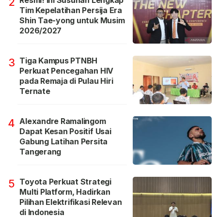
Resmi! Ini Susunan Lengkap
2
Tim Kepelatihan Persija Era
Shin Tae-yong untuk Musim
2026/2027
Tiga Kampus PTNBH
3
Perkuat Pencegahan HIV
pada Remaja di Pulau Hiri
Ternate
Alexandre Ramalingom
4
Dapat Kesan Positif Usai
Gabung Latihan Persita
Tangerang
Toyota Perkuat Strategi
5
Multi Platform, Hadirkan
Pilihan Elektrifikasi Relevan
di Indonesia