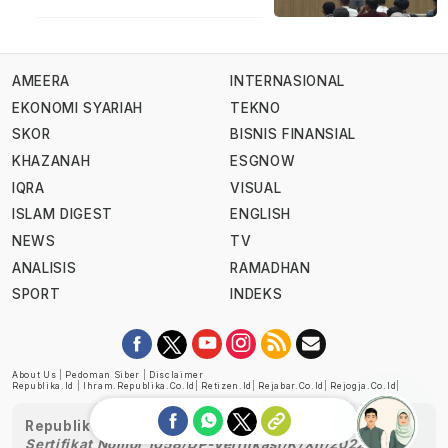
AMEERA
INTERNASIONAL
EKONOMI SYARIAH
TEKNO
SKOR
BISNIS FINANSIAL
KHAZANAH
ESGNOW
IQRA
VISUAL
ISLAM DIGEST
ENGLISH
NEWS
TV
ANALISIS
RAMADHAN
SPORT
INDEKS
About Us
|
Pedoman Siber
|
Disclaimer
Republika.id
|
Ihram.republika.co.id
|
Retizen.id
|
Rejabar.co.id
|
Rejogja.co.id
|
Republika telah diverifikasi oleh Dewan Pers
Sertifikat Nomor 1058/DP-Verifikasi/K/XII/2022