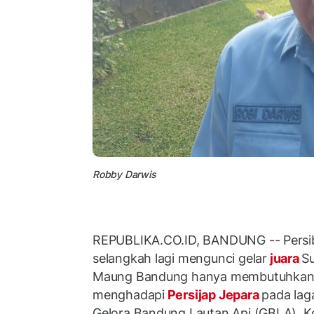
Robby Darwis
REPUBLIKA.CO.ID, BANDUNG -- Persib
selangkah lagi mengunci gelar
juara
S
Maung Bandung hanya membutuhkan s
menghadapi
Persijap Jepara
pada lag
Gelora Bandung Lautan Api (GBLA), K