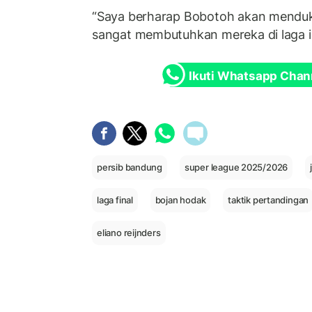
“Saya berharap Bobotoh akan menduk
sangat membutuhkan mereka di laga in
Ikuti Whatsapp Chan
persib bandung
super league 2025/2026
laga final
bojan hodak
taktik pertandingan
eliano reijnders