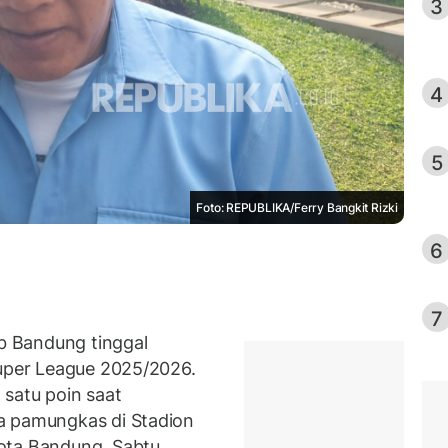
3
4
5
Foto: REPUBLIKA/Ferry Bangkit Rizki
6
7
 Bandung tinggal
uper League 2025/2026.
atu poin saat
a pamungkas di Stadion
ota Bandung, Sabtu