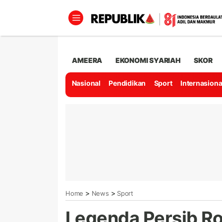
AMEERA
EKONOMI SYARIAH
SKOR
Nasional
Pendidikan
Sport
Internasiona
>
>
Home
News
Sport
Legenda Persib Ro