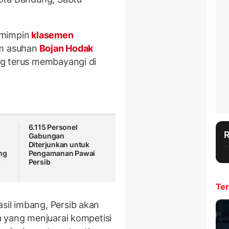
emimpin
klasemen
im asuhan
Bojan Hodak
g terus membayangi di
6.115 Personel
Gabungan
Diterjunkan untuk
ng
Pengamanan Pawai
b
Persib
Ter
il imbang, Persib akan
 yang menjuarai kompetisi