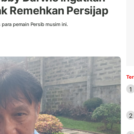
k Remehkan Persijap
para pemain Persib musim ini.
Ter
1
2