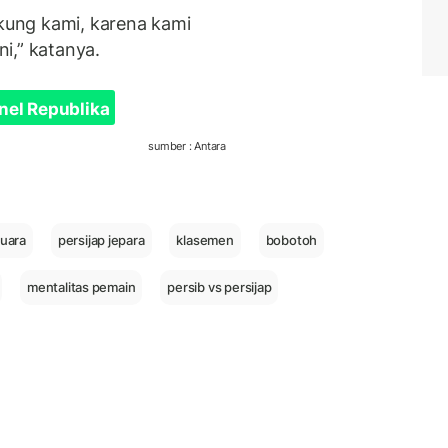
ung kami, karena kami
i,” katanya.
nel Republika
sumber : Antara
juara
persijap jepara
klasemen
bobotoh
mentalitas pemain
persib vs persijap