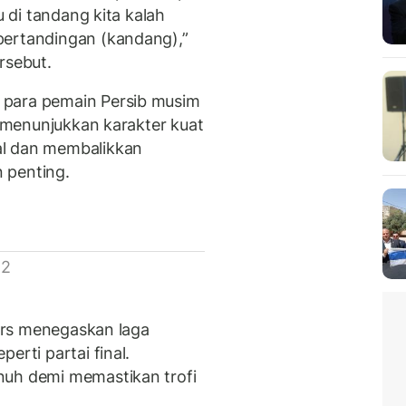
u di tandang kita kalah
pertandingan (kandang),”
rsebut.
 para pemain Persib musim
i menunjukkan karakter kuat
al dan membalikkan
 penting.
 2
ders menegaskan laga
erti partai final.
nuh demi memastikan trofi