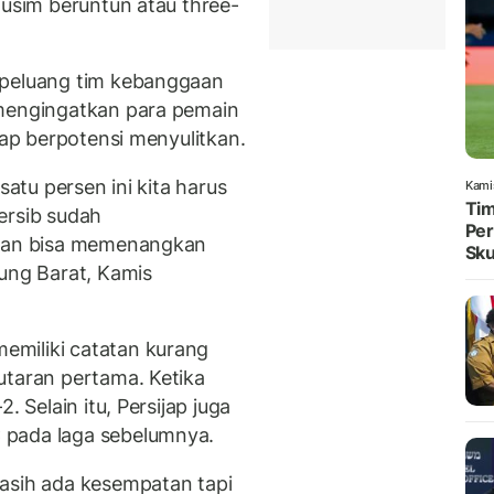
musim beruntun atau three-
 peluang tim kebanggaan
 mengingatkan para pemain
tap berpotensi menyulitkan.
satu persen ini kita harus
Kami
Tim
ersib sudah
Per
akan bisa memenangkan
Sku
dung Barat, Kamis
miliki catatan kurang
utaran pertama. Ketika
. Selain itu, Persijap juga
 pada laga sebelumnya.
asih ada kesempatan tapi