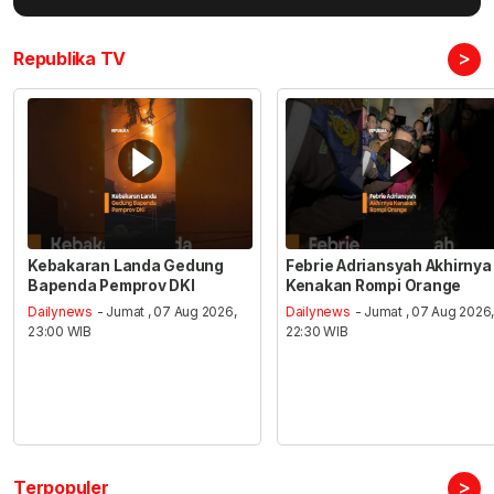
>
Republika TV
Kebakaran Landa Gedung
Febrie Adriansyah Akhirnya
Bapenda Pemprov DKI
Kenakan Rompi Orange
Dailynews
- Jumat , 07 Aug 2026,
Dailynews
- Jumat , 07 Aug 2026
23:00 WIB
22:30 WIB
>
Terpopuler