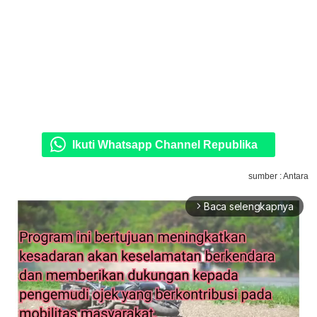
Ikuti Whatsapp Channel Republika
sumber : Antara
Baca selengkapnya
arrow_forward_ios