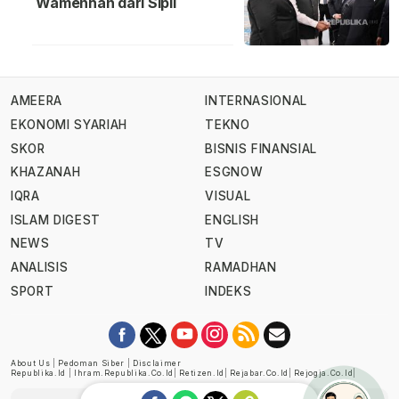
Wamenhan dari Sipil
AMEERA
INTERNASIONAL
EKONOMI SYARIAH
TEKNO
SKOR
BISNIS FINANSIAL
KHAZANAH
ESGNOW
IQRA
VISUAL
ISLAM DIGEST
ENGLISH
NEWS
TV
ANALISIS
RAMADHAN
SPORT
INDEKS
About Us
|
Pedoman Siber
|
Disclaimer
Republika.id
|
Ihram.republika.co.id
|
Retizen.id
|
Rejabar.co.id
|
Rejogja.co.id
|