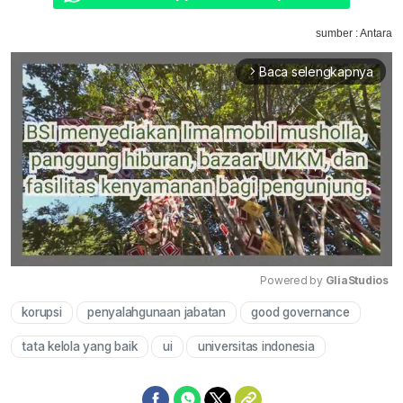
sumber : Antara
Baca selengkapnya
arrow_forward_ios
Powered by 
GliaStudios
korupsi
penyalahgunaan jabatan
good governance
Mute
tata kelola yang baik
ui
universitas indonesia