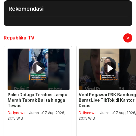
Rekomendasi
>
Republika TV
Polisi Diduga Terobos Lampu
Viral Pegawai P3K Bandung
Merah Tabrak Balita hingga
Barat Live TikTok di Kantor
Tewas
Dinas
Dailynews
- Jumat , 07 Aug 2026,
Dailynews
- Jumat , 07 Aug 2026
21:15 WIB
20:15 WIB