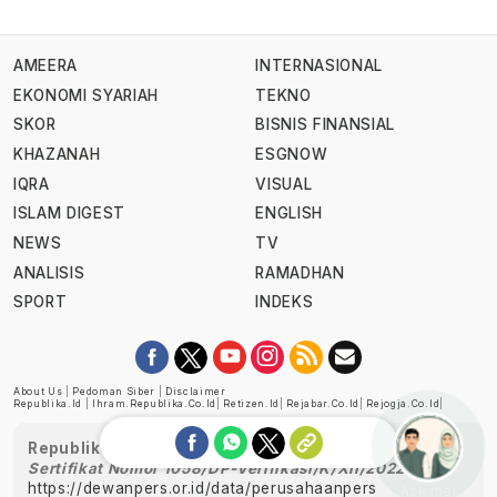
AMEERA
INTERNASIONAL
EKONOMI SYARIAH
TEKNO
SKOR
BISNIS FINANSIAL
KHAZANAH
ESGNOW
IQRA
VISUAL
ISLAM DIGEST
ENGLISH
NEWS
TV
ANALISIS
RAMADHAN
SPORT
INDEKS
About Us
|
Pedoman Siber
|
Disclaimer
Republika.id
|
Ihram.republika.co.id
|
Retizen.id
|
Rejabar.co.id
|
Rejogja.co.id
|
Republika telah diverifikasi oleh Dewan Pers
Sertifikat Nomor 1058/DP-Verifikasi/K/XII/2022
https://dewanpers.or.id/data/perusahaanpers
Ask me!