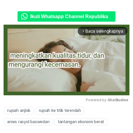
Ikuti Whatsapp Channel Republika
Baca selengkapnya
arrow_forward_ios
Powered by 
GliaStudios
rupiah anjlok
rupiah ke titik terendah
Mute
anies rasyid baswedan
tantangan ekonomi berat