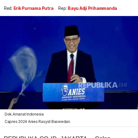
Red:
Erik Purnama Putra
Rep:
Bayu Adji Prihammanda
Dok.Amanat Indonesia
Capres 2024 Anies Rasyid Baswedan.