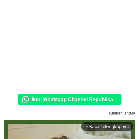
Ikuti Whatsapp Channel Republika
sumber : antara
Baca selengkapnya
arrow_forward_ios