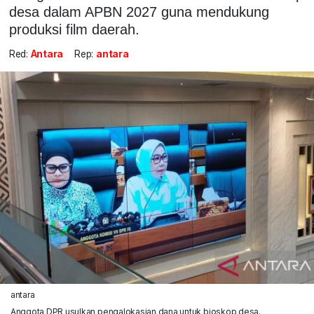
desa dalam APBN 2027 guna mendukung
produksi film daerah.
Red:
Antara
Rep:
antara
antara
Anggota DPR usulkan pengalokasian dana untuk bioskop desa.