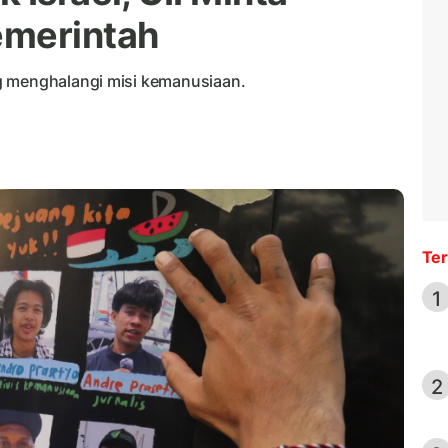
emerintah
g menghalangi misi kemanusiaan.
Ter
1
2