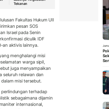
Tekanan
lusan Fakultas Hukum UII
ngirimkan pesan SOS
an Israel pada Senin
konfirmasi diculik IDF
an aktivis lainnya.
Juma
Pol
 yang menghalangi misi
Sek
Sen
elamatan warga sipil,
rsebut juga menyampaikan
a seluruh relawan dan
dalam misi tersebut.
a perlindungan terhadap
alistik sebagaimana dijamin
aniter internasional,