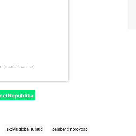
e (republikaonline)
nel Republika
aktivis global sumud
bambang noroyono