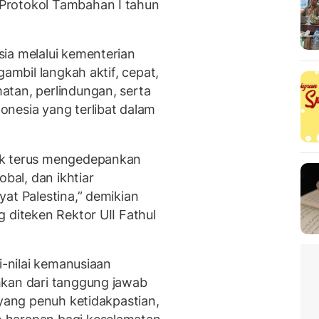
Protokol Tambahan I tahun
ia melalui kementerian
gambil langkah aktif, cepat,
atan, perlindungan, serta
nesia yang terlibat dalam
uk terus mengedepankan
obal, dan ikhtiar
at Palestina,” demikian
 diteken Rektor UII Fathul
i-nilai kemanusiaan
hkan dari tanggung jawab
 yang penuh ketidakpastian,