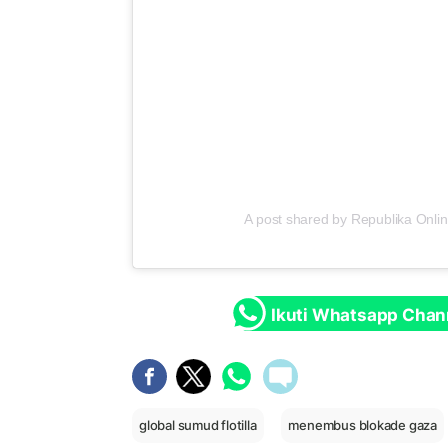
A post shared by Republika Onlin
Ikuti Whatsapp Chan
global sumud flotilla
menembus blokade gaza