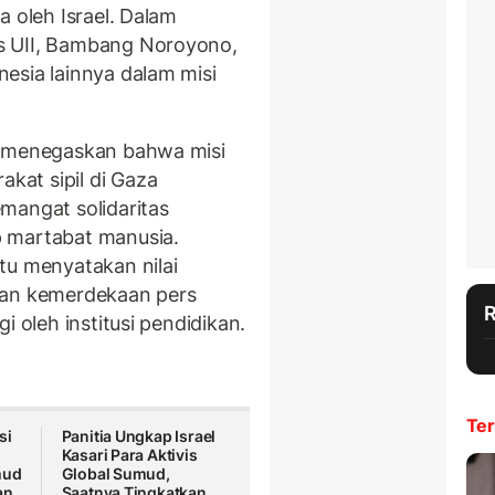
 oleh Israel. Dalam
s UII, Bambang Noroyono,
esia lainnya dalam misi
I menegaskan bahwa misi
at sipil di Gaza
mangat solidaritas
 martabat manusia.
tu menyatakan nilai
dan kemerdekaan pers
i oleh institusi pendidikan.
Ter
si
Panitia Ungkap Israel
Kasari Para Aktivis
mud
Global Sumud,
an
Saatnya Tingkatkan