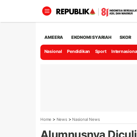
AMEERA
EKONOMI SYARIAH
SKOR
Nasional
Pendidikan
Sport
Internasiona
>
>
Home
News
Nasional News
Alumnusnya Diculik