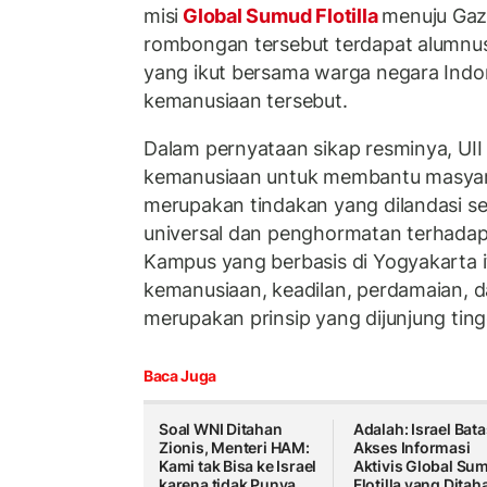
misi
Global Sumud Flotilla
menuju Gaza
rombongan tersebut terdapat alumnu
yang ikut bersama warga negara Indon
kemanusiaan tersebut.
Dalam pernyataan sikap resminya, UI
kemanusiaan untuk membantu masyarak
merupakan tindakan yang dilandasi se
universal dan penghormatan terhadap
Kampus yang berbasis di Yogyakarta i
kemanusiaan, keadilan, perdamaian, 
merupakan prinsip yang dijunjung tingg
Baca Juga
Soal WNI Ditahan
Adalah: Israel Bata
Zionis, Menteri HAM:
Akses Informasi
Kami tak Bisa ke Israel
Aktivis Global Su
karena tidak Punya
Flotilla yang Ditah