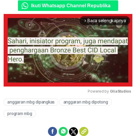
Ikuti Whatsapp Channel Republika
Baca selengkapnya
arrow_forward_ios
Powered by 
GliaStudios
anggaran mbg dipangkas
anggaran mbg dipotong
Mute
program mbg