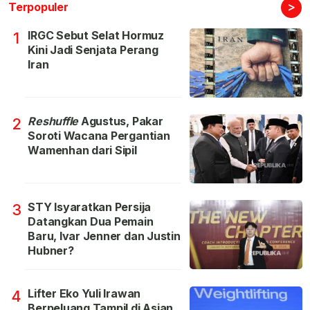
>
Terpopuler
IRGC Sebut Selat Hormuz
1
Kini Jadi Senjata Perang
Iran
Reshuffle
Agustus, Pakar
2
Soroti Wacana Pergantian
Wamenhan dari Sipil
STY Isyaratkan Persija
3
Datangkan Dua Pemain
Baru, Ivar Jenner dan Justin
Hubner?
Lifter Eko Yuli Irawan
4
Berpeluang Tampil di Asian