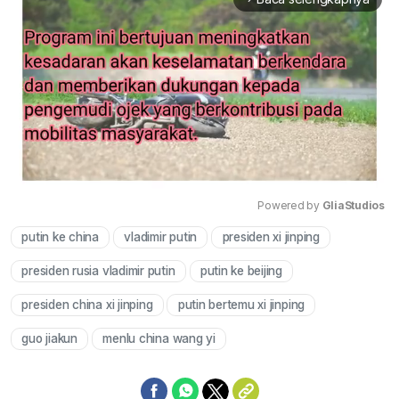
Powered by 
GliaStudios
putin ke china
vladimir putin
presiden xi jinping
Mute
presiden rusia vladimir putin
putin ke beijing
presiden china xi jinping
putin bertemu xi jinping
guo jiakun
menlu china wang yi