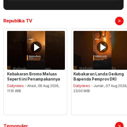
>
Republika TV
Kebakaran Bromo Meluas
Kebakaran Landa Gedung
Seperti ini Penampakannya
Bapenda Pemprov DKI
Dailynews
- Ahad , 09 Aug 2026,
Dailynews
- Jumat , 07 Aug 2026
11:15 WIB
23:00 WIB
>
Terpopuler