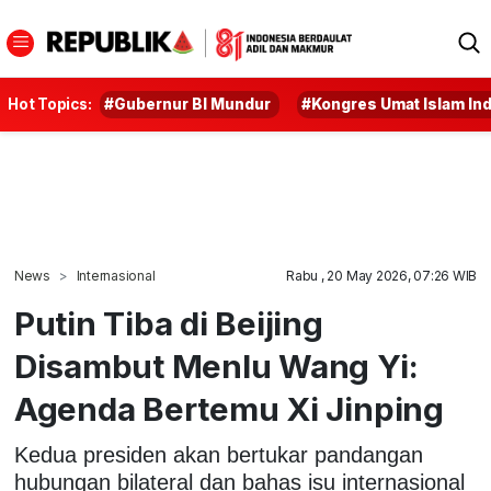
Hot Topics:
#Gubernur BI Mundur
#Kongres Umat Islam In
News
Internasional
Rabu , 20 May 2026, 07:26 WIB
Putin Tiba di Beijing
Disambut Menlu Wang Yi:
Agenda Bertemu Xi Jinping
Kedua presiden akan bertukar pandangan
hubungan bilateral dan bahas isu internasional