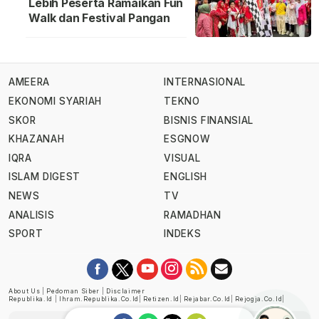
Lebih Peserta Ramaikan Fun
Walk dan Festival Pangan
AMEERA
INTERNASIONAL
EKONOMI SYARIAH
TEKNO
SKOR
BISNIS FINANSIAL
KHAZANAH
ESGNOW
IQRA
VISUAL
ISLAM DIGEST
ENGLISH
NEWS
TV
ANALISIS
RAMADHAN
SPORT
INDEKS
About Us
|
Pedoman Siber
|
Disclaimer
Republika.id
|
Ihram.republika.co.id
|
Retizen.id
|
Rejabar.co.id
|
Rejogja.co.id
|