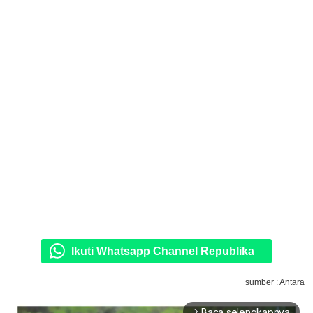
Ikuti Whatsapp Channel Republika
sumber : Antara
Baca selengkapnya
arrow_forward_ios