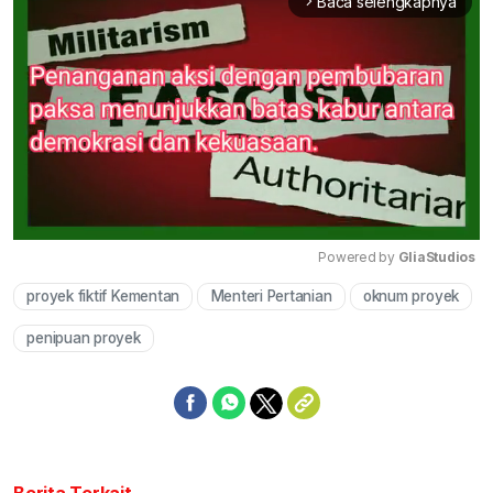
Baca selengkapnya
arrow_forward_ios
Powered by 
GliaStudios
proyek fiktif Kementan
Menteri Pertanian
oknum proyek
Mute
penipuan proyek