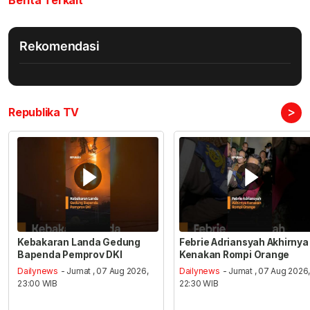
Berita Terkait
Rekomendasi
>
Republika TV
Kebakaran Landa Gedung
Febrie Adriansyah Akhirnya
Bapenda Pemprov DKI
Kenakan Rompi Orange
Dailynews
- Jumat , 07 Aug 2026,
Dailynews
- Jumat , 07 Aug 2026
23:00 WIB
22:30 WIB