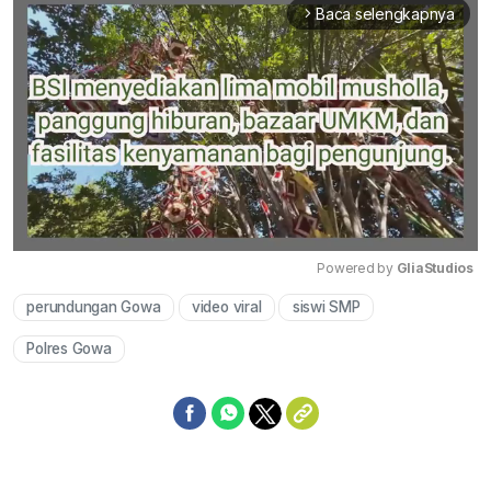
Baca selengkapnya
arrow_forward_ios
Powered by 
GliaStudios
perundungan Gowa
video viral
siswi SMP
Mute
Polres Gowa