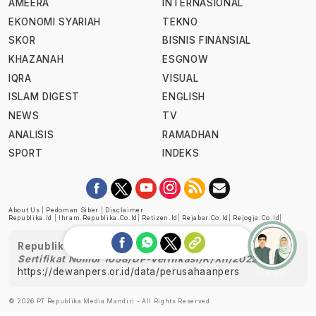
AMEERA
INTERNASIONAL
EKONOMI SYARIAH
TEKNO
SKOR
BISNIS FINANSIAL
KHAZANAH
ESGNOW
IQRA
VISUAL
ISLAM DIGEST
ENGLISH
NEWS
TV
ANALISIS
RAMADHAN
SPORT
INDEKS
About Us
|
Pedoman Siber
|
Disclaimer
Republika.id
|
Ihram.republika.co.id
|
Retizen.id
|
Rejabar.co.id
|
Rejogja.co.id
|
Republika telah diverifikasi oleh Dewan Pers
Sertifikat Nomor 1058/DP-Verifikasi/K/XII/2022
https://dewanpers.or.id/data/perusahaanpers
Ask me!
© 2026 PT Republika Media Mandiri - All Rights Reserved.