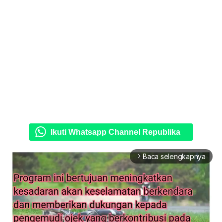
Ikuti Whatsapp Channel Republika
Baca selengkapnya
arrow_forward_ios