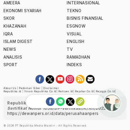
AMEERA
INTERNASIONAL
EKONOMI SYARIAH
TEKNO
SKOR
BISNIS FINANSIAL
KHAZANAH
ESGNOW
IQRA
VISUAL
ISLAM DIGEST
ENGLISH
NEWS
TV
ANALISIS
RAMADHAN
SPORT
INDEKS
About Us
|
Pedoman Siber
|
Disclaimer
Republika.id
|
Ihram.republika.co.id
|
Retizen.id
|
Rejabar.co.id
|
Rejogja.co.id
|
Republika telah diverifikasi oleh Dewan Pers
Sertifikat Nomor 1058/DP-Verifikasi/K/XII/2022
https://dewanpers.or.id/data/perusahaanpers
Ask me!
© 2026 PT Republika Media Mandiri - All Rights Reserved.