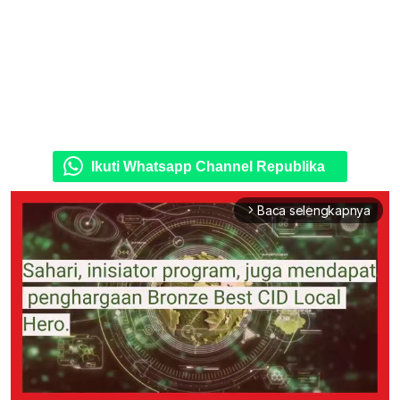
Ikuti Whatsapp Channel Republika
Baca selengkapnya
arrow_forward_ios