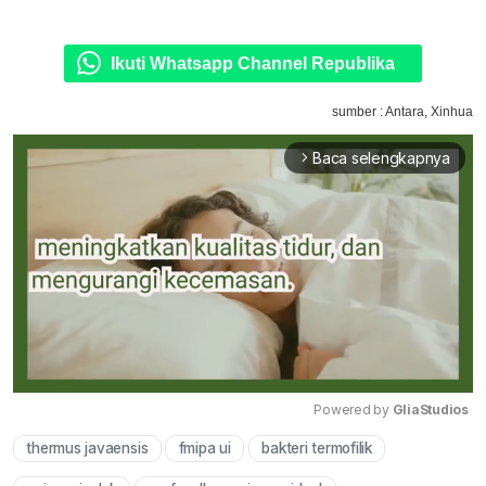
Ikuti Whatsapp Channel Republika
sumber : Antara, Xinhua
Baca selengkapnya
arrow_forward_ios
Powered by 
GliaStudios
thermus javaensis
fmipa ui
bakteri termofilik
Mute