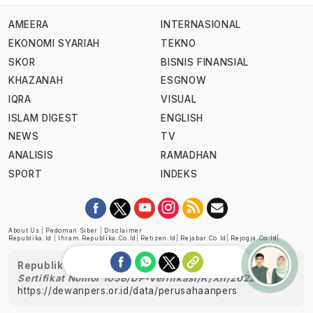
AMEERA
INTERNASIONAL
EKONOMI SYARIAH
TEKNO
SKOR
BISNIS FINANSIAL
KHAZANAH
ESGNOW
IQRA
VISUAL
ISLAM DIGEST
ENGLISH
NEWS
TV
ANALISIS
RAMADHAN
SPORT
INDEKS
About Us
|
Pedoman Siber
|
Disclaimer
Republika.id
|
Ihram.republika.co.id
|
Retizen.id
|
Rejabar.co.id
|
Rejogja.co.id
|
Republika telah diverifikasi oleh Dewan Pers
Sertifikat Nomor 1058/DP-Verifikasi/K/XII/2022
https://dewanpers.or.id/data/perusahaanpers
Ask me!