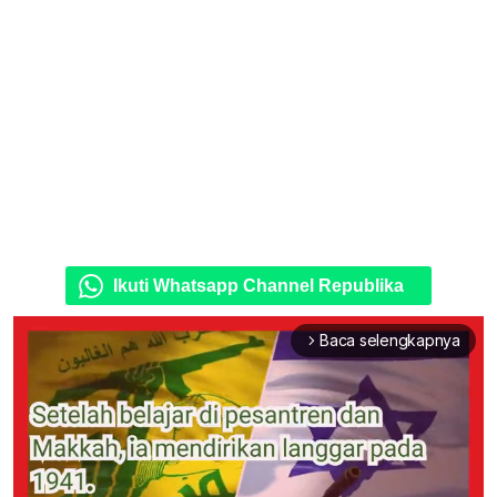
Ikuti Whatsapp Channel Republika
Baca selengkapnya
arrow_forward_ios