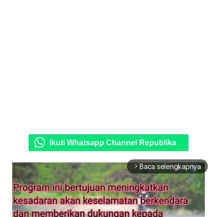
Ikuti Whatsapp Channel Republika
Baca selengkapnya
arrow_forward_ios