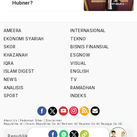
Hubner?
AMEERA
INTERNASIONAL
EKONOMI SYARIAH
TEKNO
SKOR
BISNIS FINANSIAL
KHAZANAH
ESGNOW
IQRA
VISUAL
ISLAM DIGEST
ENGLISH
NEWS
TV
ANALISIS
RAMADHAN
SPORT
INDEKS
About Us
|
Pedoman Siber
|
Disclaimer
Republika.id
|
Ihram.republika.co.id
|
Retizen.id
|
Rejabar.co.id
|
Rejogja.co.id
|
Republika telah diverifikasi oleh Dewan Pers