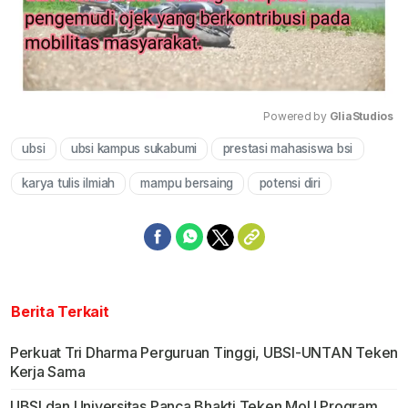
Powered by 
GliaStudios
ubsi
ubsi kampus sukabumi
prestasi mahasiswa bsi
Mute
karya tulis ilmiah
mampu bersaing
potensi diri
Berita Terkait
Perkuat Tri Dharma Perguruan Tinggi, UBSI-UNTAN Teken
Kerja Sama
UBSI dan Universitas Panca Bhakti Teken MoU Program