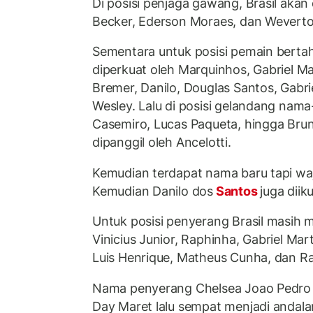
Di posisi penjaga gawang, Brasil akan 
Becker, Ederson Moraes, dan Weverto
Sementara untuk posisi pemain bertah
diperkuat oleh Marquinhos, Gabriel M
Bremer, Danilo, Douglas Santos, Gabrie
Wesley. Lalu di posisi gelandang nam
Casemiro, Lucas Paqueta, hingga Bru
dipanggil oleh Ancelotti.
Kemudian terdapat nama baru tapi waj
Kemudian Danilo dos
Santos
juga diik
Untuk posisi penyerang Brasil masih
Vinicius Junior, Raphinha, Gabriel Mart
Luis Henrique, Matheus Cunha, dan R
Nama penyerang Chelsea Joao Pedro
Day Maret lalu sempat menjadi andalan 