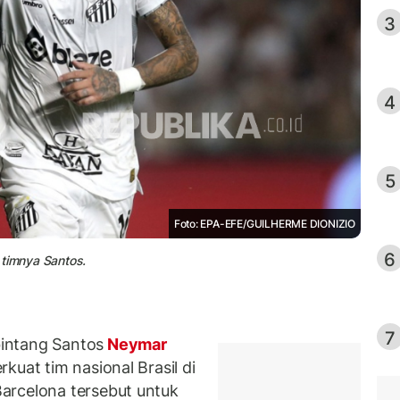
3
4
5
Foto: EPA-EFE/GUILHERME DIONIZIO
6
 timnya Santos.
7
intang Santos
Neymar
kuat tim nasional Brasil di
arcelona tersebut untuk