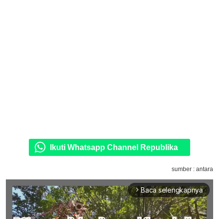
Ikuti Whatsapp Channel Republika
sumber : antara
Baca selengkapnya
arrow_forward_ios