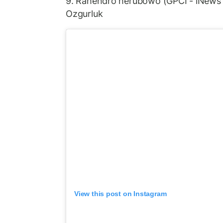
9. Rahendro herubowo (GPCI - iNewsT
Ozgurluk
View this post on Instagram