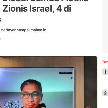
Zionis Israel, 4 di
s
berlayar sampai malam ini.
h
Ter
1
2