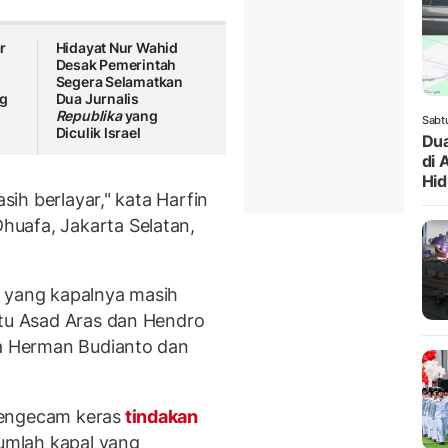
r
Hidayat Nur Wahid
Desak Pemerintah
Segera Selamatkan
ng
Dua Jurnalis
Republika
yang
Sabt
Diculik lsrael
Dua
di 
Hi
asih berlayar," kata Harfin
uafa, Jakarta Selatan,
I yang kapalnya masih
itu Asad Aras dan Hendro
ta Herman Budianto dan
mengecam keras
tindakan
umlah kapal yang