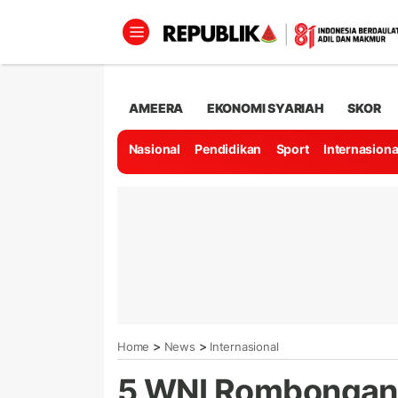
AMEERA
EKONOMI SYARIAH
SKOR
Nasional
Pendidikan
Sport
Internasiona
>
>
Home
News
Internasional
5 WNI Rombongan G