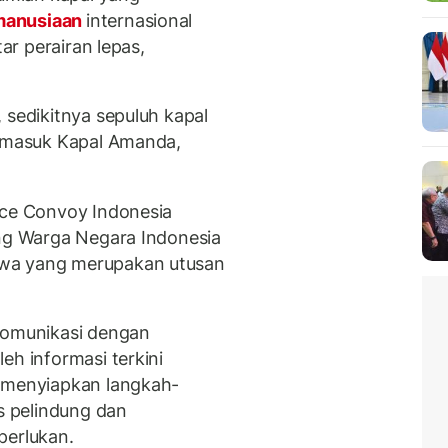
manusiaan
internasional
tar perairan lepas,
 sedikitnya sepuluh kapal
ermasuk Kapal Amanda,
ace Convoy Indonesia
ang Warga Negara Indonesia
ewa yang merupakan utusan
rkomunikasi dengan
eh informasi terkini
s menyiapkan langkah-
as pelindung dan
perlukan.