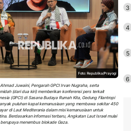
3
4
5
Foto: Republika/Prayogi
6
 Ahmad Juwaini, Pengarah GPCI Irvan Nugraha, serta
midah (dari dua kiri) memberikan konferensi pers terkait
nesia (GPCI) di Sasana Budaya Rumah Kita, Gedung Filantropi
ebanyak puluhan kapal kemanusiaan yang membawa sekitar 450
layar di Laut Mediterania dalam misi kemanusiaan untuk
. Berdasarkan informasi terbaru, Angkatan Laut Israel mulai
ng berupaya menembus blokade Gaza.