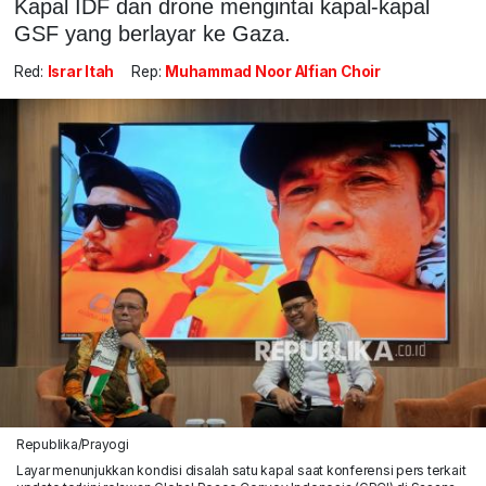
Kapal IDF dan drone mengintai kapal-kapal
GSF yang berlayar ke Gaza.
Red:
Israr Itah
Rep:
Muhammad Noor Alfian Choir
Republika/Prayogi
Layar menunjukkan kondisi disalah satu kapal saat konferensi pers terkait