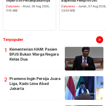
Seperti ini Penampakannya
Bapenda Pemprov DKI
Dailynews
- Ahad , 09 Aug 2026,
Dailynews
- Jumat , 07 Aug 2026
11:15 WIB
23:00 WIB
>
Terpopuler
Kementerian HAM: Pasien
1
BPJS Bukan Warga Negara
Kelas Dua
Pramono Ingin Persija Juara
2
Liga, Kado Lima Abad
Jakarta