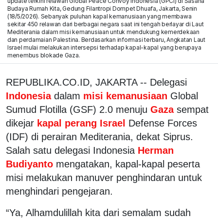
update terkini relawan Global Peace Convoy Indonesia (GPCI) di Sasana
Budaya Rumah Kita, Gedung Filantropi Dompet Dhuafa, Jakarta, Senin
(18/5/2026). Sebanyak puluhan kapal kemanusiaan yang membawa
sekitar 450 relawan dari berbagai negara saat ini tengah berlayar di Laut
Mediterania dalam misi kemanusiaan untuk mendukung kemerdekaan
dan perdamaian Palestina. Berdasarkan informasi terbaru, Angkatan Laut
Israel mulai melakukan intersepsi terhadap kapal-kapal yang berupaya
menembus blokade Gaza.
REPUBLIKA.CO.ID, JAKARTA -- Delegasi
Indonesia
dalam
misi kemanusiaan
Global
Sumud Flotilla (GSF) 2.0 menuju
Gaza
sempat
dikejar
kapal perang Israel
Defense Forces
(IDF) di perairan Mediterania, dekat Siprus.
Salah satu delegasi Indonesia
Herman
Budiyanto
mengatakan, kapal-kapal peserta
misi melakukan manuver penghindaran untuk
menghindari pengejaran.
“Ya, Alhamdulillah kita dari semalam sudah