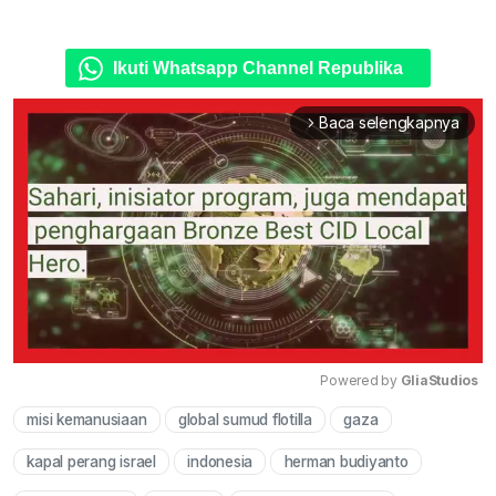
Ikuti Whatsapp Channel Republika
Baca selengkapnya
arrow_forward_ios
Powered by 
GliaStudios
misi kemanusiaan
global sumud flotilla
gaza
Mute
kapal perang israel
indonesia
herman budiyanto