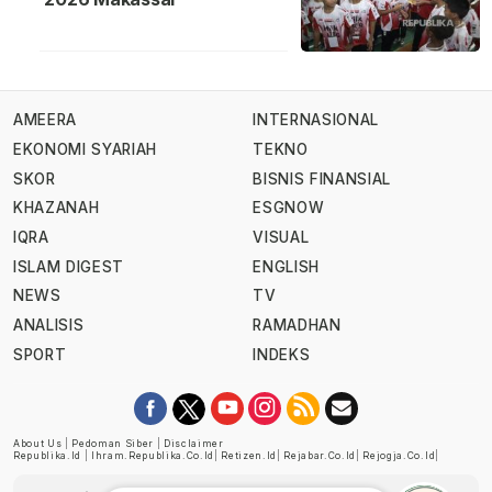
AMEERA
INTERNASIONAL
EKONOMI SYARIAH
TEKNO
SKOR
BISNIS FINANSIAL
KHAZANAH
ESGNOW
IQRA
VISUAL
ISLAM DIGEST
ENGLISH
NEWS
TV
ANALISIS
RAMADHAN
SPORT
INDEKS
About Us
|
Pedoman Siber
|
Disclaimer
Republika.id
|
Ihram.republika.co.id
|
Retizen.id
|
Rejabar.co.id
|
Rejogja.co.id
|