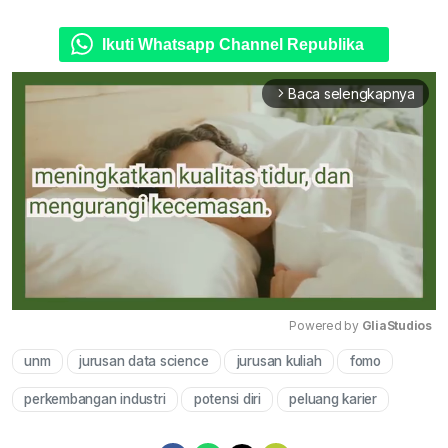
Ikuti Whatsapp Channel Republika
Baca selengkapnya
arrow_forward_ios
Powered by 
GliaStudios
unm
jurusan data science
jurusan kuliah
fomo
Mute
perkembangan industri
potensi diri
peluang karier