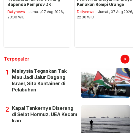
Bapenda Pemprov DKI
Kenakan Rompi Orange
Dailynews
- Jumat , 07 Aug 2026,
Dailynews
- Jumat , 07 Aug 2026
23:00 WIB
22:30 WIB
>
Terpopuler
Malaysia Tegaskan Tak
1
Mau Jadi Jalur Dagang
Israel, Sita Kontainer di
Pelabuhan
Kapal Tankernya Diserang
2
di Selat Hormuz, UEA Kecam
Iran