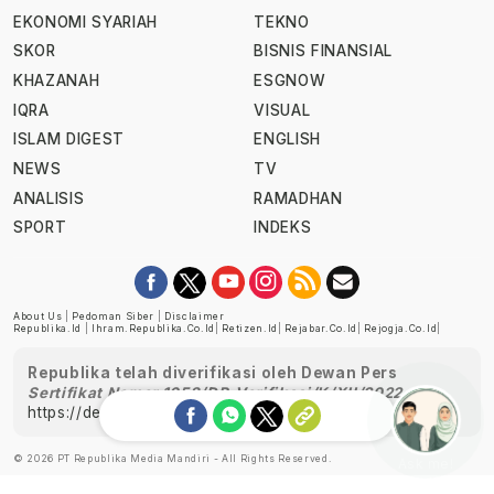
EKONOMI SYARIAH
TEKNO
SKOR
BISNIS FINANSIAL
KHAZANAH
ESGNOW
IQRA
VISUAL
ISLAM DIGEST
ENGLISH
NEWS
TV
ANALISIS
RAMADHAN
SPORT
INDEKS
About Us
|
Pedoman Siber
|
Disclaimer
Republika.id
|
Ihram.republika.co.id
|
Retizen.id
|
Rejabar.co.id
|
Rejogja.co.id
|
Republika telah diverifikasi oleh Dewan Pers
Sertifikat Nomor 1058/DP-Verifikasi/K/XII/2022
https://dewanpers.or.id/data/perusahaanpers
© 2026 PT Republika Media Mandiri - All Rights Reserved.
Ask me!