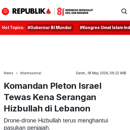
Hot Topics:
#Gubernur BI Mundur
#Kongres Umat Islam In
News
Internasional
Senin , 18 May 2026, 06:22 WIB
Komandan Pleton Israel
Tewas Kena Serangan
Hizbullah di Lebanon
Drone-drone Hizbullah terus menghantui
pasukan penjajah.