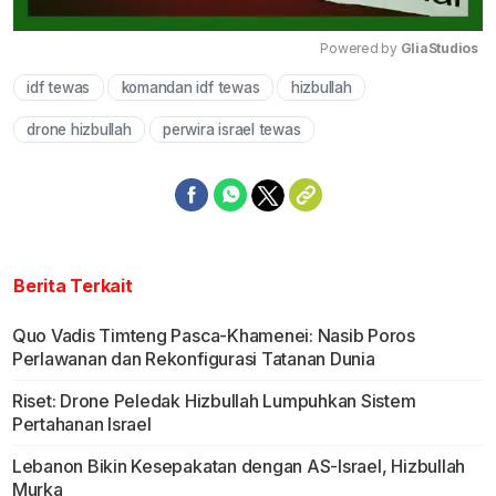
Powered by 
GliaStudios
idf tewas
komandan idf tewas
hizbullah
Mute
drone hizbullah
perwira israel tewas
Berita Terkait
Quo Vadis Timteng Pasca-Khamenei: Nasib Poros
Perlawanan dan Rekonfigurasi Tatanan Dunia
Riset: Drone Peledak Hizbullah Lumpuhkan Sistem
Pertahanan Israel
Lebanon Bikin Kesepakatan dengan AS-Israel, Hizbullah
Murka