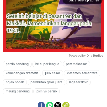
Baca selengkapnya
arrow_forward_ios
Powered by 
GliaStudios
persib bandung
bri super league
psm makassar
Mute
kemenangan dramatis
julio cesar
klasemen sementara
bojan hodak
perebutan gelar juara
laga terakhir
maung bandung
psm vs persib