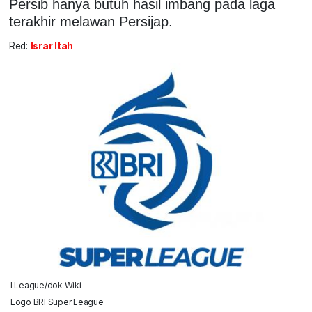
Persib hanya butuh hasil imbang pada laga
terakhir melawan Persijap.
Red:
Israr Itah
I League/dok Wiki
Logo BRI Super League