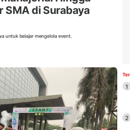
ar SMA di Surabaya
wa untuk belajar mengelola event.
Ter
1
2