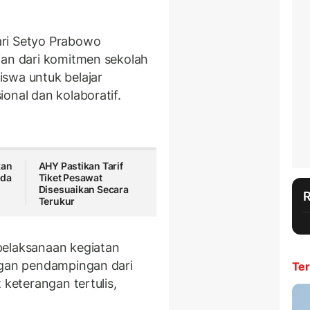
ari Setyo Prabowo
ian dari komitmen sekolah
swa untuk belajar
onal dan kolaboratif.
kan
AHY Pastikan Tarif
ada
Tiket Pesawat
Disesuaikan Secara
Terukur
pelaksanaan kegiatan
ngan pendampingan dari
Ter
 keterangan tertulis,