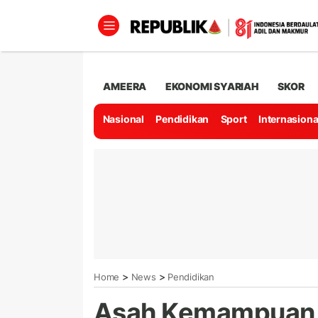
AMEERA
EKONOMI SYARIAH
SKOR
Nasional
Pendidikan
Sport
Internasiona
>
>
Home
News
Pendidikan
Asah Kemampuan M