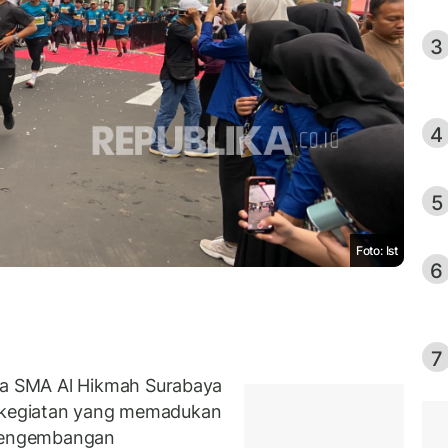
3
4
5
Foto: Ist
6
7
a SMA Al Hikmah Surabaya
 kegiatan yang memadukan
 pengembangan