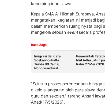
kepemimpinan siswa.
Kepala SMA Al Hikmah Surabaya, Ans
mengatakan, kegiatan ini menjadi bag
dalam memberikan ruang nyata bagi si
mengelola sebuah
event
secara profesi
Baca Juga
Imigrasi Bandara
Pemerintah Tetap
Soekarno-Hatta
Idul Adha Jatuh p
Tunda 89 Calhaj
Rabu 27 Mei 2026
Nonprosedural
"Seluruh proses perencanaan hingga 
dikelola langsung oleh para siswa de
guru dan sekolah," terang Ansari lewat
Ahad(17/5/2026).