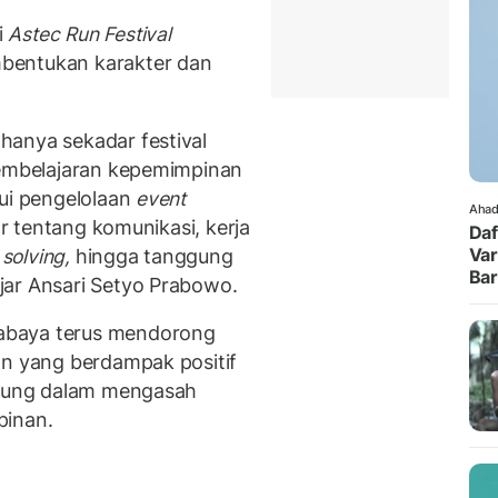
i
Astec Run Festival
bentukan karakter dan
hanya sekadar festival
pembelajaran kepemimpinan
lui pengelolaan
event
Ahad
r tentang komunikasi, kerja
Daf
Var
solving,
hingga tanggung
Ba
jar Ansari Setyo Prabowo.
abaya terus mendorong
an yang berdampak positif
ngsung dalam mengasah
pinan.