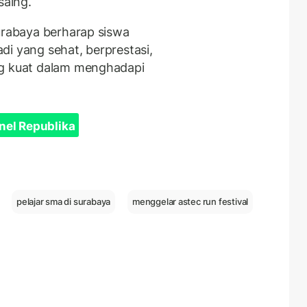
saing.
Surabaya berharap siswa
di yang sehat, berprestasi,
ng kuat dalam menghadapi
nel Republika
pelajar sma di surabaya
menggelar astec run festival