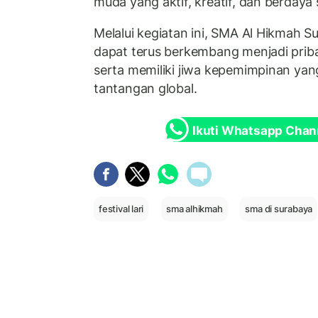
muda yang aktif, kreatif, dan berdaya 
Melalui kegiatan ini, SMA Al Hikmah 
dapat terus berkembang menjadi priba
serta memiliki jiwa kepemimpinan ya
tantangan global.
Ikuti Whatsapp Chan
festival lari
sma alhikmah
sma di surabaya