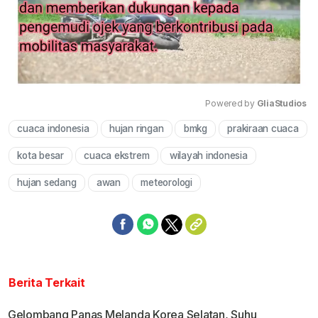
Powered by 
GliaStudios
cuaca indonesia
hujan ringan
bmkg
prakiraan cuaca
Mute
kota besar
cuaca ekstrem
wilayah indonesia
hujan sedang
awan
meteorologi
Berita Terkait
Gelombang Panas Melanda Korea Selatan, Suhu