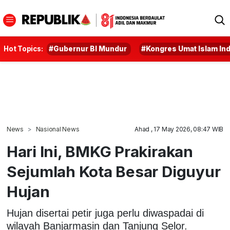
Hot Topics:
#Gubernur BI Mundur
#Kongres Umat Islam In
News
Nasional News
Ahad , 17 May 2026, 08:47 WIB
Hari Ini, BMKG Prakirakan
Sejumlah Kota Besar Diguyur
Hujan
Hujan disertai petir juga perlu diwaspadai di
wilayah Banjarmasin dan Tanjung Selor.