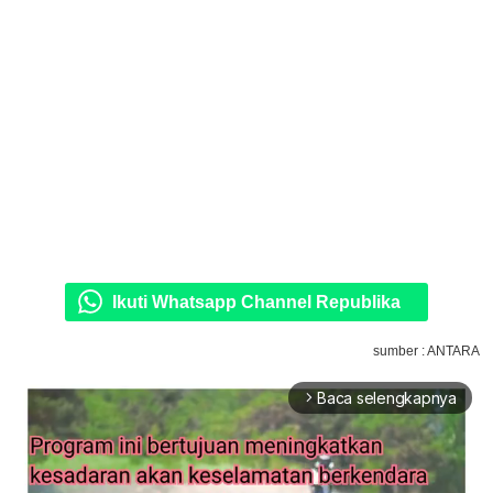
Ikuti Whatsapp Channel Republika
sumber : ANTARA
Baca selengkapnya
arrow_forward_ios