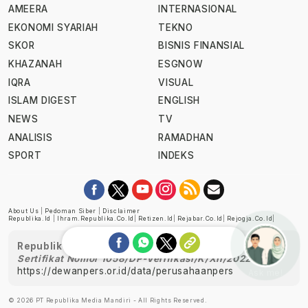
AMEERA
INTERNASIONAL
EKONOMI SYARIAH
TEKNO
SKOR
BISNIS FINANSIAL
KHAZANAH
ESGNOW
IQRA
VISUAL
ISLAM DIGEST
ENGLISH
NEWS
TV
ANALISIS
RAMADHAN
SPORT
INDEKS
About Us
|
Pedoman Siber
|
Disclaimer
Republika.id
|
Ihram.republika.co.id
|
Retizen.id
|
Rejabar.co.id
|
Rejogja.co.id
|
Republika telah diverifikasi oleh Dewan Pers
Sertifikat Nomor 1058/DP-Verifikasi/K/XII/2022
https://dewanpers.or.id/data/perusahaanpers
Ask me!
© 2026 PT Republika Media Mandiri - All Rights Reserved.