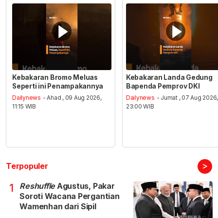
Kebakaran Bromo Meluas
Kebakaran Landa Gedung
Seperti ini Penampakannya
Bapenda Pemprov DKI
Dailynews
- Ahad , 09 Aug 2026,
Dailynews
- Jumat , 07 Aug 2026
11:15 WIB
23:00 WIB
>
Terpopuler
Reshuffle
Agustus, Pakar
1
Soroti Wacana Pergantian
Wamenhan dari Sipil