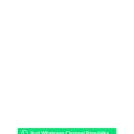
Ikuti Whatsapp Channel Republika