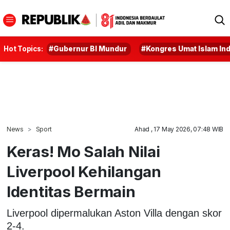
Hot Topics:
#Gubernur BI Mundur
#Kongres Umat Islam In
News
Sport
Ahad , 17 May 2026, 07:48 WIB
Keras! Mo Salah Nilai
Liverpool Kehilangan
Identitas Bermain
Liverpool dipermalukan Aston Villa dengan skor
2-4.