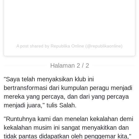
A post shared by Republika Online (@republikaonline)
Halaman 2 / 2
"Saya telah menyaksikan klub ini
bertransformasi dari kumpulan peragu menjadi
mereka yang percaya, dan dari yang percaya
menjadi juara," tulis Salah.
"Runtuhnya kami dan menelan kekalahan demi
kekalahan musim ini sangat menyakitkan dan
tidak pantas didapatkan oleh penggemar kita,"